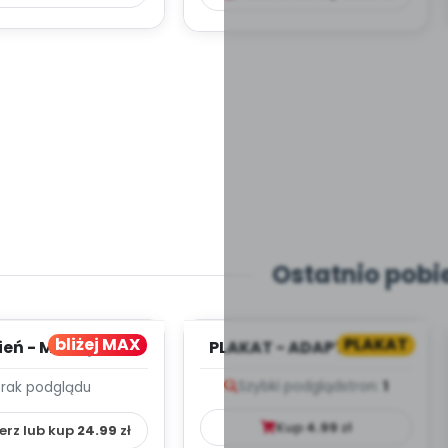
Ostatnio pobi
bliżej MAX
PLAKAT
ień - MIESIĘCZNY
PLAKAT - ADAPTACJA -
PLAN PRACY
PORADNIK DLA RODZICA
Szybki podgląd
stron:
1
Brak podglądu
HOWAWCZO –
YDAKTYC...
Kup
4.99
zł
erz lub kup
24.99
zł