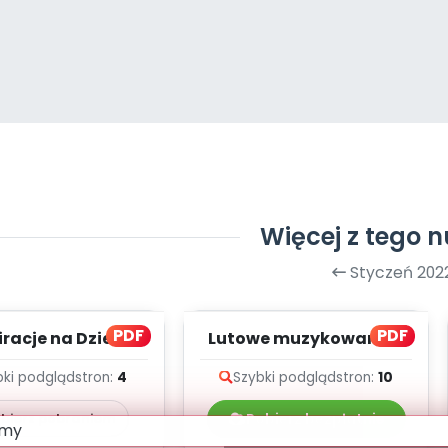
Więcej z tego 
Styczeń 202
PDF
PDF
iracje na Dzień
Lutowe muzykowanie -
ywnego Myślenia
teksty piosenek
bki podgląd
stron:
4
Szybki podgląd
stron:
10
(PD)
bierz pobraniem
Pobierz bezpłatnie