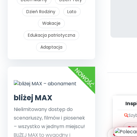
Dzień Rodziny
Lato
Wakacje
Edukacja patriotyczna
Adaptacja
bliżej MAX
Insp
Nielimitowany dostęp do
Pozyt
Szy
scenariuszy, filmów i piosenek
– wszystko w jednym miejscu!
Po
BLIŻEJ MAX to wygodny i