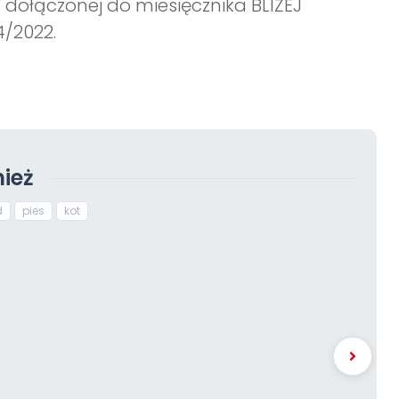
 dołączonej do miesięcznika BLIŻEJ
4/2022.
ież
d
pies
kot