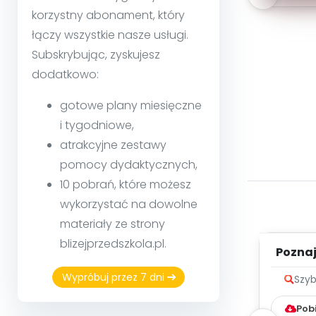
korzystny abonament, który
łączy wszystkie nasze usługi.
Subskrybując, zyskujesz
dodatkowo:
gotowe plany miesięczne
i tygodniowe,
atrakcyjne zestawy
pomocy dydaktycznych,
10 pobrań, które możesz
wykorzystać na dowolne
materiały ze strony
blizejprzedszkola.pl.
Poznaje
Wypróbuj przez 7 dni
Szyb
Pob