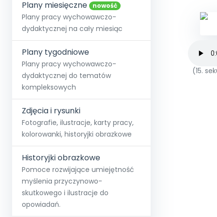
online lub stacjonarnie.
Plany miesięczne
Szko
Film
Wygr
nowość
Społeczność
Strona główna
Poznaj pakiet MAX
Wszystkie projekty
Skontaktuj się
Wit
Plany pracy wychowawczo-
O miesięczniku
O Akademii
+48 12 631 04 10
Zdro
dydaktycznej na cały miesiąc
Zam
Kio
kontakt@blizejprzedszkola.pl
Szko
E-wy
Doo
Plany tygodniowe
Pozn
Plany pracy wychowawczo-
(15. s
dydaktycznej do tematów
Akredyt
Wydanie l
∞
Pakiet 
Dodaj wpis
Sen
kompleksowych
Akademia Edu
Pełen dostęp
Zob
Testuj przez 7 dni
Patr
Strefy, k
przedłużenie a
NP.5470.4.20
Zdjęcia i rysunki
Zam
Zob
Fotografie, ilustracje, karty pracy,
kolorowanki, historyjki obrazkowe
Historyjki obrazkowe
Pomoce rozwijające umiejętność
myślenia przyczynowo-
skutkowego i ilustracje do
opowiadań.