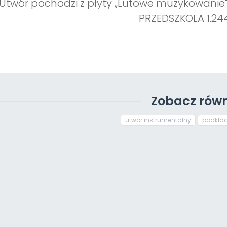
Utwór pochodzi z płyty „Lutowe muzykowanie"
PRZEDSZKOLA 1.24
Zobacz równ
utwór instrumentalny
podkła