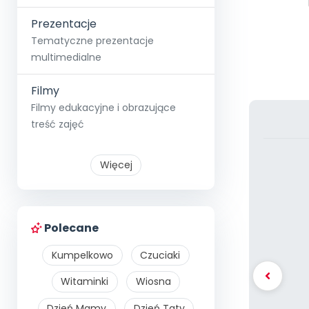
Prezentacje
Tematyczne prezentacje
multimedialne
Filmy
Filmy edukacyjne i obrazujące
treść zajęć
Więcej
Polecane
Kumpelkowo
Czuciaki
Witaminki
Wiosna
Dzień Mamy
Dzień Taty