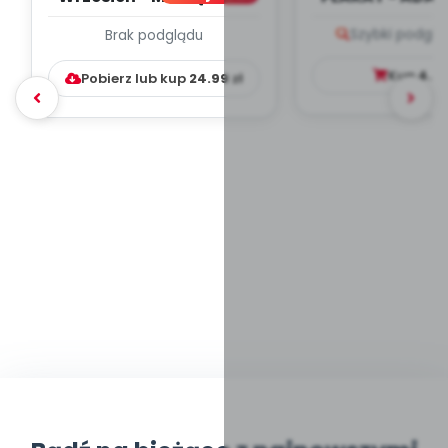
PLAN PRACY
PORADNIK DLA 
Szybki podglą
Brak podglądu
WYCHOWAWCZO –
DYDAKTYC...
Kup
4.9
Pobierz lub kup
24.99
zł