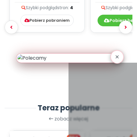
Pozytywnego Myślenia
teksty pio
Szybki podgląd
stron:
4
Szybki podgląd
(PD)
Pobierz pobraniem
Pobierz bez
Teraz popularne
zobacz więcej