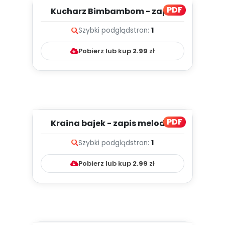
PDF
Kucharz Bimbambom - zapis
melodii i tekst
Szybki podgląd
stron:
1
Pobierz lub kup
2.99
zł
PDF
Kraina bajek - zapis melodii i
tekst
Szybki podgląd
stron:
1
Pobierz lub kup
2.99
zł