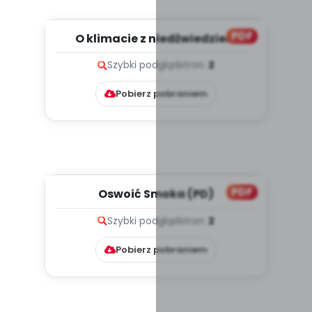
PDF
O klimacie z niedźwiedziem
polarnym, cz. 1 (PD)
Szybki podgląd
stron:
2
Pobierz pobraniem
PDF
Oswoić Smoka (PD)
Szybki podgląd
stron:
2
Pobierz pobraniem