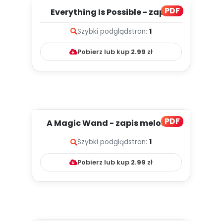
PDF
Everything Is Possible - zapis
melodii i tekst
Szybki podgląd
stron:
1
Pobierz lub kup
2.99
zł
PDF
A Magic Wand - zapis melodii i
tekst
Szybki podgląd
stron:
1
Pobierz lub kup
2.99
zł