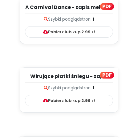
PDF
A Carnival Dance - zapis melodii i
tekst
Szybki podgląd
stron:
1
Pobierz lub kup
2.99
zł
PDF
Wirujące płatki śniegu - zapis
melodii i tekst
Szybki podgląd
stron:
1
Pobierz lub kup
2.99
zł