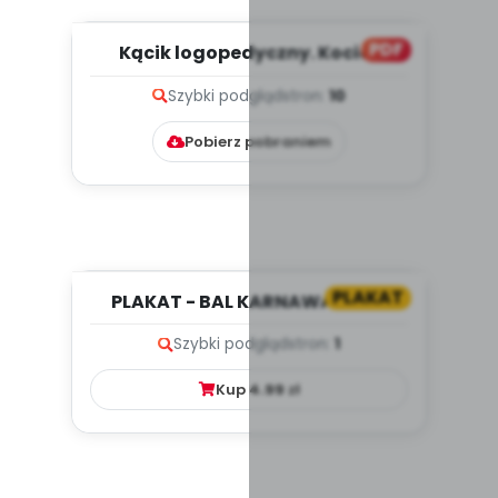
PDF
Kącik logopedyczny. Kocie i
dinozaurowe zabawy językowe...
Szybki podgląd
stron:
10
Pobierz pobraniem
PLAKAT
PLAKAT - BAL KARNAWAŁOWY
Szybki podgląd
stron:
1
Kup
4.99
zł