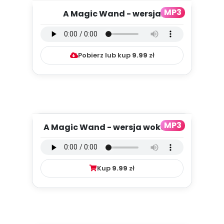
MP3
A Magic Wand - wersja
instrumentalna (PD, mp3)
Pobierz lub kup
9.99
zł
MP3
A Magic Wand - wersja wokalna
(PD, mp3)
Kup
9.99
zł