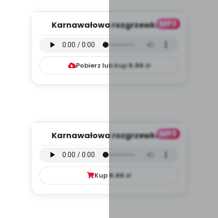
MP3
Karnawałowa rozgrzewka -
wersja instrumentalna (PD,
mp3...
Pobierz lub kup
9.99
zł
MP3
Karnawałowa rozgrzewka -
wersja wokalna (PD, mp3)
Kup
9.99
zł