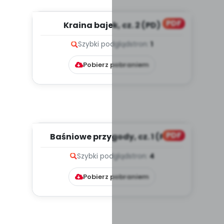
PDF
Kraina bajek, cz. 2 (PD)
Szybki podgląd
stron:
1
Pobierz pobraniem
PDF
Baśniowe przygody, cz. 1 (PD)
Szybki podgląd
stron:
4
Pobierz pobraniem