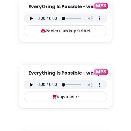
MP3
Everything Is Possible - wersja
instrumentalna (PD, mp3...
Pobierz lub kup
9.99
zł
MP3
Everything Is Possible - wersja
wokalna (PD, mp3)
Kup
9.99
zł