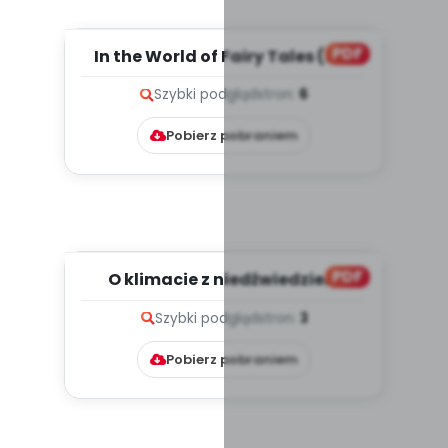
PDF
In the World of Fairy Tales (PD)
Szybki podgląd
stron:
6
Pobierz pobraniem
PDF
O klimacie z niedźwiedziem
polarnym, cz. 2 (PD)
Szybki podgląd
stron:
3
Pobierz pobraniem