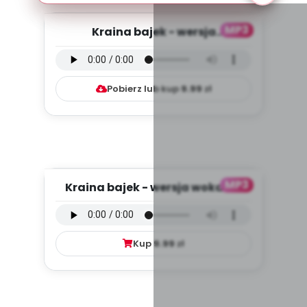
MP3
Kraina bajek - wersja
instrumentalna (PD, mp3)
Pobierz lub kup
9.99
zł
MP3
Kraina bajek - wersja wokalna
(PD, mp3)
Kup
9.99
zł