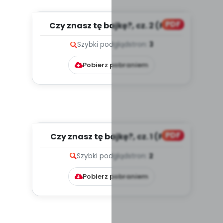
PDF
Czy znasz tę bajkę?, cz. 2 (PD)
Szybki podgląd
stron:
3
Pobierz pobraniem
PDF
Czy znasz tę bajkę?, cz. 1 (PD)
Szybki podgląd
stron:
2
Pobierz pobraniem