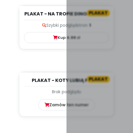
PLAKAT
PLAKAT - NA TROPIE DINOZAURÓW
Szybki podgląd
stron:
1
Kup
4.99
zł
PLAKAT
PLAKAT - KOTY LUBIĄ PSOTY
Brak podglądu
Zamów ten numer