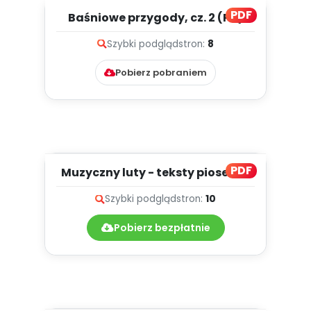
PDF
Baśniowe przygody, cz. 2 (PD)
Szybki podgląd
stron:
8
Pobierz pobraniem
PDF
Muzyczny luty - teksty piosenek
Szybki podgląd
stron:
10
Pobierz bezpłatnie