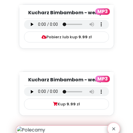
MP3
Kucharz Bimbambom - wersja
instrumentalna (PD, mp3)
Pobierz lub kup
9.99
zł
MP3
Kucharz Bimbambom - wersja
wokalna (PD, mp3)
Kup
9.99
zł