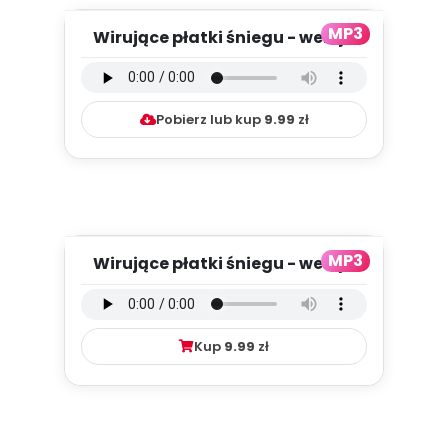
MP3
Wirujące płatki śniegu - wersja
instrumentalna (PD, mp3...
Pobierz lub kup
9.99
zł
MP3
Wirujące płatki śniegu - wersja
wokalna (PD, mp3)
Kup
9.99
zł