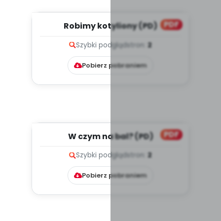
PDF
Robimy kotyliony (PD)
Szybki podgląd
stron:
2
Pobierz pobraniem
PDF
W czym na bal? (PD)
Szybki podgląd
stron:
2
Pobierz pobraniem