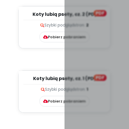
PDF
Koty lubią psoty, cz. 2 (PD)
Szybki podgląd
stron:
2
Pobierz pobraniem
PDF
Koty lubią psoty, cz. 1 (PD)
Szybki podgląd
stron:
1
Pobierz pobraniem