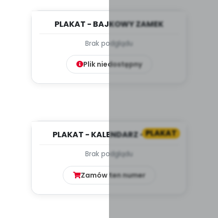
PLAKAT - BAJKOWY ZAMEK
Brak podglądu
Plik niedostępny
PLAKAT
PLAKAT - KALENDARZ - LUTY
Brak podglądu
Zamów ten numer