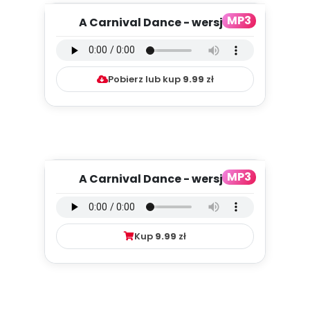
MP3
A Carnival Dance - wersja
instrumentalna (PD, mp3)
Pobierz lub kup
9.99
zł
MP3
A Carnival Dance - wersja
wokalna (PD, mp3)
Kup
9.99
zł