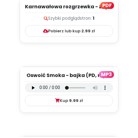
PDF
Karnawałowa rozgrzewka - zapis
melodii i tekst
Szybki podgląd
stron:
1
Pobierz lub kup
2.99
zł
MP3
Oswoić Smoka - bajka (PD, mp3)
Kup
9.99
zł