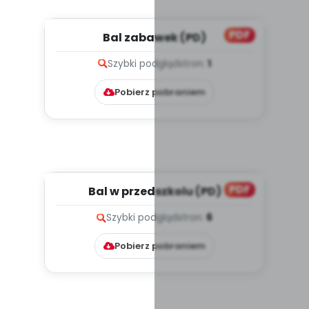
PDF
Bal zabawek (PD)
Szybki podgląd
stron:
1
Pobierz pobraniem
PDF
Bal w przedszkolu (PD)
Szybki podgląd
stron:
6
Pobierz pobraniem