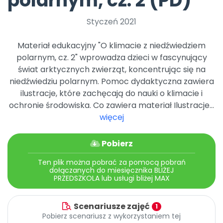
polarnym, cz. 2 (PD)
Archiwalne numery
Promocje
Styczeń 2021
Pomoc
Materiał edukacyjny "O klimacie z niedźwiedziem
polarnym, cz. 2" wprowadza dzieci w fascynujący
świat arktycznych zwierząt, koncentrując się na
niedźwiedziu polarnym. Pomoc dydaktyczna zawiera
ilustracje, które zachęcają do nauki o klimacie i
ochronie środowiska. Co zawiera materiał Ilustracje...
więcej
Pobierz
Ten plik można pobrać za pomocą pobrań
dołączanych do miesięcznika BLIŻEJ
PRZEDSZKOLA lub usługi bliżej MAX
Scenariusze zajęć
1
Pobierz scenariusz z wykorzystaniem tej