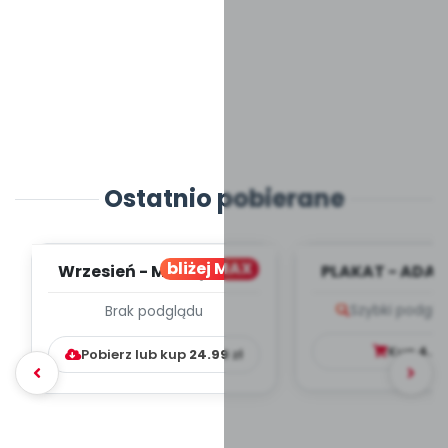
Ostatnio pobierane
bliżej MAX
Wrzesień - MIESIĘCZNY
PLAKAT - ADAP
PLAN PRACY
PORADNIK DLA 
Szybki podglą
Brak podglądu
WYCHOWAWCZO –
DYDAKTYC...
Kup
4.9
Pobierz lub kup
24.99
zł