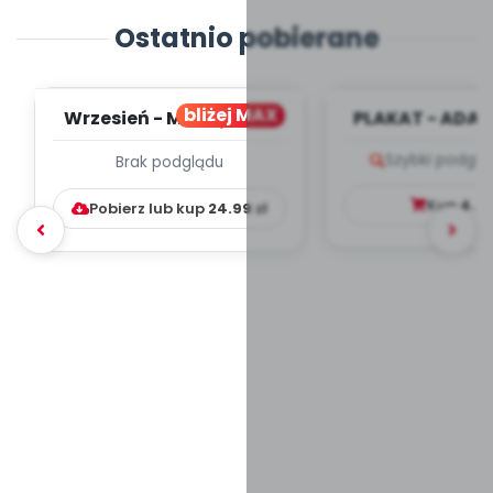
Ostatnio pobierane
bliżej MAX
Wrzesień - MIESIĘCZNY
PLAKAT - ADAP
PLAN PRACY
PORADNIK DLA 
Szybki podglą
Brak podglądu
WYCHOWAWCZO –
DYDAKTYC...
Kup
4.9
Pobierz lub kup
24.99
zł