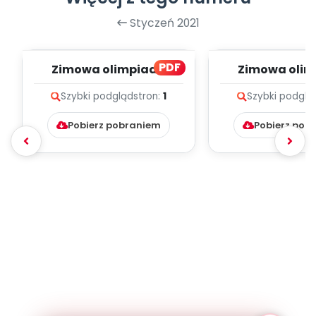
Styczeń 2021
PDF
Zimowa olimpiada
Zimowa oli
sportowa, cz. 2 (PD)
sportowa, cz.
Szybki podgląd
stron:
1
Szybki podglą
Pobierz pobraniem
Pobierz pob