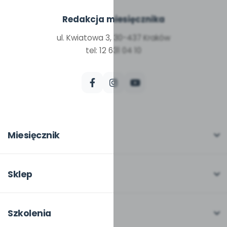
Redakcja miesięcznika
ul. Kwiatowa 3, 30-437 Kraków
tel: 12 631 04 10
Miesięcznik
O miesięczniku
W numerze
Sklep
Scenariusze i artykuły
Pełna oferta
Pomoce dydaktyczne
Moje zakupy
Szkolenia