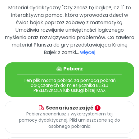
Archiwalne numery
Materiał dydaktyczny "Czy znasz tę bajkę?, cz. 1" to
Promocje
interaktywna pomoc, która wprowadza dzieci w
Pomoc
świat bajek poprzez zabawę z matematyką.
Umożliwia rozwijanie umiejętności logicznego
myślenia oraz rozwiązywania problemów. Co zawiera
materiał Plansza do gry przedstawiająca Krainę
Bajek z zamki...
więcej
Pobierz
Ten plik można pobrać za pomocą pobrań
dołączanych do miesięcznika BLIŻEJ
PRZEDSZKOLA lub usługi bliżej MAX
Scenariusze zajęć
1
Pobierz scenariusz z wykorzystaniem tej
pomocy dydaktycznej. Pliki umieszczone są do
osobnego pobrania