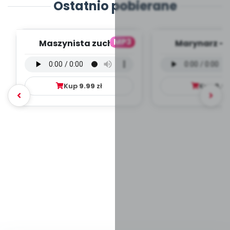
Ostatnio pobierane
MP3
Maszynista zuch -
Marynarz - 
wersja wokalna (PD,
wokalna (PD
mp3)
Kup
9.99
zł
Kup
9.9