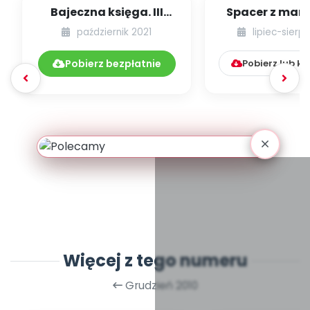
Bajeczna księga. III
Spacer z mamą
edycja projektu
październik 2021
lipiec-sierp
czytelniczego
Pobierz bezpłatnie
Pobierz lub k
Więcej z tego numeru
Grudzień 2010