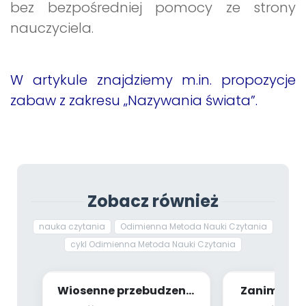
bez bezpośredniej pomocy ze strony
nauczyciela.
W artykule znajdziemy m.in. propozycje
zabaw z zakresu „Nazywania świata”.
Zobacz również
nauka czytania
Odimienna Metoda Nauki Czytania
cykl Odimienna Metoda Nauki Czytania
Wiosenne przebudzenie
Zanim dzie
(scenariusz zajęć)
pi