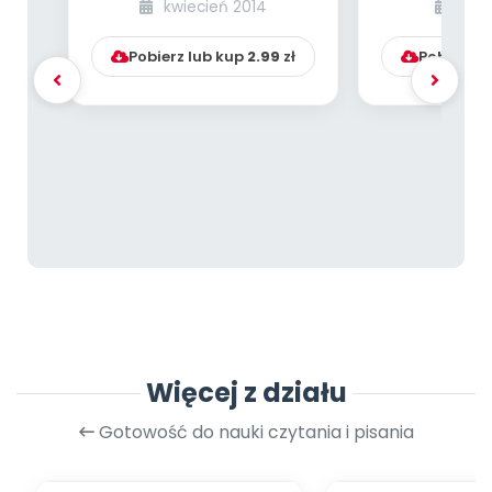
kwiecień 2014
mar
Pobierz lub kup
2.99
zł
Pobierz l
Więcej z działu
Gotowość do nauki czytania i pisania