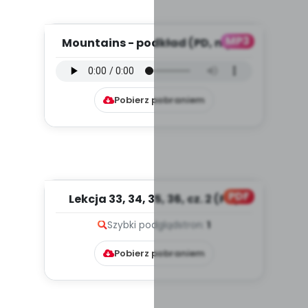
MP3
Mountains - podkład (PD, mp3)
Pobierz pobraniem
PDF
Lekcja 33, 34, 35, 36, cz. 2 (PD)
Szybki podgląd
stron:
1
Pobierz pobraniem