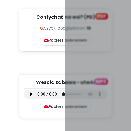
PDF
Co słychać na wsi? (PD)
Szybki podgląd
stron:
10
Pobierz pobraniem
MP3
Wesoła zabawa - utwór
instrumentalny (PD, mp3)
Pobierz pobraniem