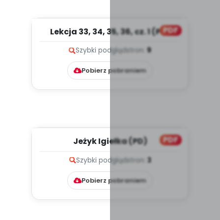
PDF
Lekcja 33, 34, 35, 36, cz. 1 (PD)
Szybki podgląd
stron:
9
Pobierz pobraniem
PDF
Jeżyk Igiełka (PD)
Szybki podgląd
stron:
3
Pobierz pobraniem