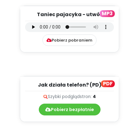
MP3
Taniec pajacyka - utwór
instrumentalny (PD, mp3)
Pobierz pobraniem
PDF
Jak działa telefon? (PD)
Szybki podgląd
stron:
4
Pobierz bezpłatnie