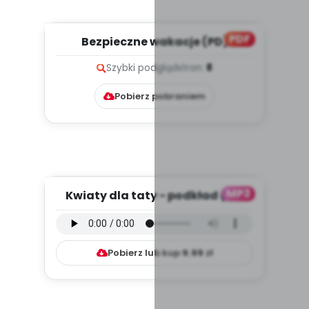
PDF
Bezpieczne wakacje (PD)
Szybki podgląd
stron:
8
Pobierz pobraniem
MP3
Kwiaty dla taty - podkład (PD,
mp3)
Pobierz lub kup
9.99
zł