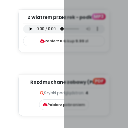
MP3
Z wiatrem przez rok - podkład
(PD, mp3)
Pobierz lub kup
9.99
zł
PDF
Rozdmuchane zabawy (PD)
Szybki podgląd
stron:
4
Pobierz pobraniem