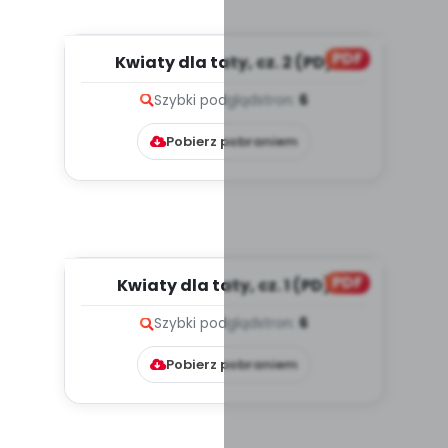
PDF
Kwiaty dla taty, cz. 2 (PD)
Szybki podgląd
stron:
6
Pobierz pobraniem
PDF
Kwiaty dla taty, cz. 1 (PD)
Szybki podgląd
stron:
6
Pobierz pobraniem