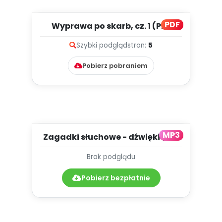
PDF
Wyprawa po skarb, cz. 1 (PD)
Szybki podgląd
stron:
5
Pobierz pobraniem
MP3
Zagadki słuchowe - dźwięki (PD,
mp3)
Brak podglądu
Pobierz bezpłatnie