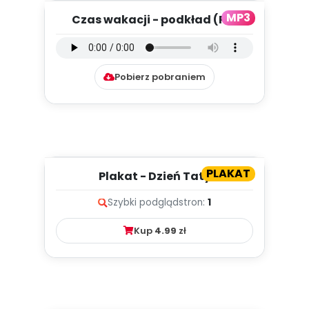
MP3
Czas wakacji - podkład (PD,
mp3)
Pobierz pobraniem
PLAKAT
Plakat - Dzień Taty
Szybki podgląd
stron:
1
Kup
4.99
zł