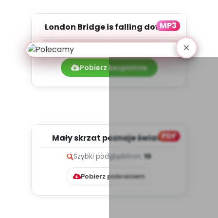
MP3
London Bridge is falling down -
podkład (PD, mp3)
Pobierz bezpłatnie
PDF
Mały skrzat poznaje świat -
Wielka Brytania, cz. 3 (PD)...
Szybki podgląd
stron:
10
Pobierz pobraniem