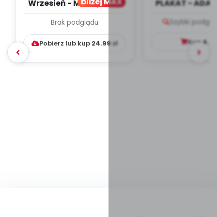
bliżej MAX
Wrzesień - MIESIĘCZNY
PLAKAT - ADAP
PLAN PRACY
PORADNIK DLA 
Szybki podglą
Brak podglądu
WYCHOWAWCZO –
DYDAKTYC...
Kup
4.9
Pobierz lub kup
24.99
zł