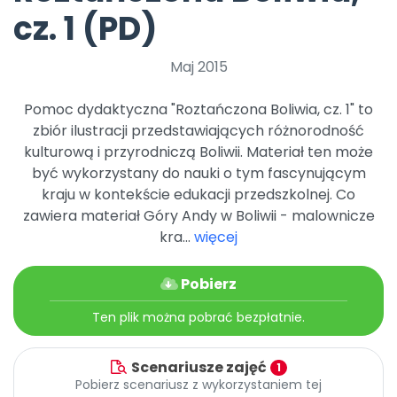
Promocje
cz. 1 (PD)
Pomoc
Maj 2015
Pomoc dydaktyczna "Roztańczona Boliwia, cz. 1" to
zbiór ilustracji przedstawiających różnorodność
kulturową i przyrodniczą Boliwii. Materiał ten może
być wykorzystany do nauki o tym fascynującym
kraju w kontekście edukacji przedszkolnej. Co
zawiera materiał Góry Andy w Boliwii - malownicze
kra...
więcej
Pobierz
Ten plik można pobrać bezpłatnie.
Scenariusze zajęć
1
Pobierz scenariusz z wykorzystaniem tej