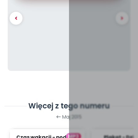
Więcej z tego numeru
Maj 2015
MP3
Czas wakacji - podkład
Plakat - Dzi