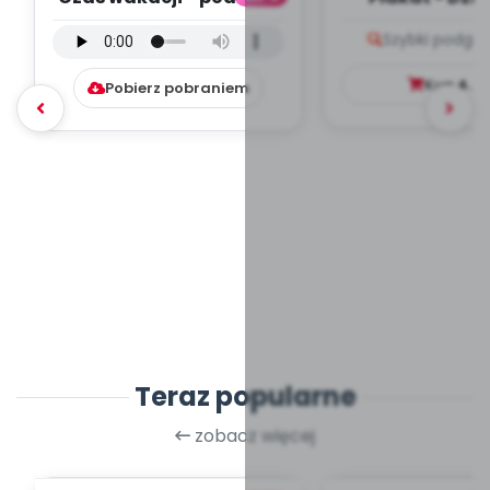
(PD, mp3)
Szybki podglą
Kup
4.9
Pobierz pobraniem
Teraz popularne
zobacz więcej