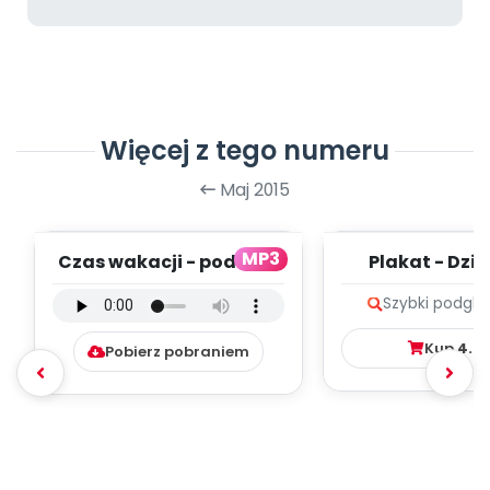
Więcej z tego numeru
Maj 2015
MP3
Czas wakacji - podkład
Plakat - Dzi
(PD, mp3)
Szybki podglą
Kup
4.9
Pobierz pobraniem