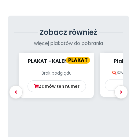
Archiwalne numery
Promocje
Pomoc
Zobacz również
więcej plakatów do pobrania
PLAKAT
PLAKAT - KALENDARZ -
Plakat -
LISTOPAD
pisank
Szybki po
Brak podglądu
Ku
Zamów ten numer