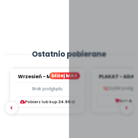
Ostatnio pobierane
bliżej MAX
Wrzesień - MIESIĘCZNY
PLAKAT - ADAP
PLAN PRACY
PORADNIK DLA 
Szybki podglą
Brak podglądu
WYCHOWAWCZO –
DYDAKTYC...
Kup
4.9
Pobierz lub kup
24.99
zł