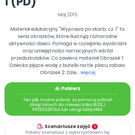
1 (PD)
Archiwalne numery
Promocje
Maj 2015
Pomoc
Materiał edukacyjny "Wyprawa po skarb, cz. 1" to
seria obrazków, które ilustrują różnorodne
aktywności dzieci. Pomaga w rozwijaniu wyobraźni
oraz umiejętności narracyjnych wśród
przedszkolaków. Co zawiera materiał Obrazek 1:
Dziecko pijące wodę z butelki na tle placu zabaw.
Obrazek 2: Dzie...
więcej
Pobierz
Ten plik można pobrać za pomocą pobrań
dołączanych do miesięcznika BLIŻEJ
PRZEDSZKOLA lub usługi bliżej MAX
Scenariusze zajęć
1
Pobierz scenariusz z wykorzystaniem tej