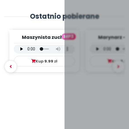
Ostatnio pobierane
MP3
Maszynista zuch -
Marynarz - 
wersja wokalna (PD,
wokalna (PD
mp3)
Kup
9.99
zł
Kup
9.9