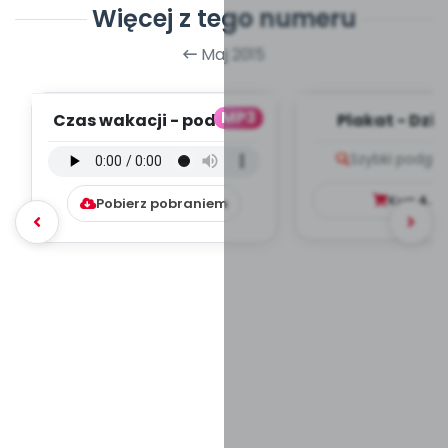
Więcej z tego numeru
Maj 2015
MP3
Czas wakacji - podkład
Plakat - Dzi
(PD, mp3)
Szybki podglą
Kup
4.9
Pobierz pobraniem