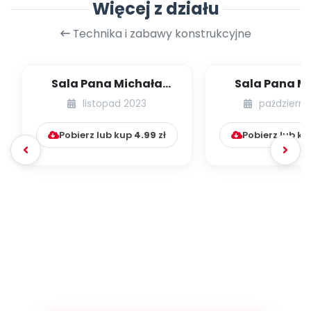
Więcej z działu
Technika i zabawy konstrukcyjne
Sala Pana Michała
Sala Pana M
[Patykowe zabawy]
[Kulki nie t
listopad 2023
październi
basenie
Pobierz lub kup
4.99
zł
Pobierz lub k