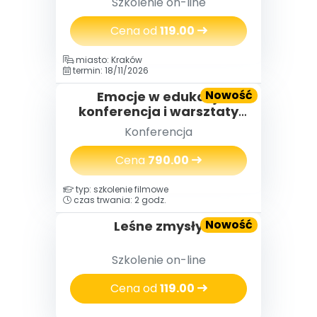
Szkolenie on-line
własnej wartości.
Cena od
119.00
miasto: Kraków
termin: 18/11/2026
Nowość
Emocje w edukacji
konferencja i warsztaty
(2 dni) 18-19.11.2026
Konferencja
Cena
790.00
typ: szkolenie filmowe
czas trwania: 2 godz.
Nowość
Leśne zmysły
Szkolenie on-line
Cena od
119.00