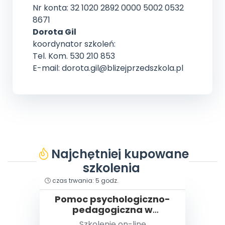
Nr konta: 32 1020 2892 0000 5002 0532
8671
Dorota Gil
koordynator szkoleń:
Tel. Kom. 530 210 853
E-mail: dorota.gil@blizejprzedszkola.pl
Najchętniej kupowane
szkolenia
typ: szkolenie filmowe
czas trwania: 5 godz.
Pomoc psychologiczno-
pedagogiczna w
przedszkolu
Szkolenie on-line