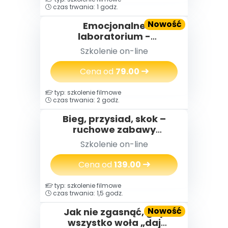
czas trwania: 1 godz.
Nowość
Emocjonalne
laboratorium -
eksperymenty i zabawy,
Szkolenie on-line
które pomagają dzieciom
radzić sobie z emocjami
Cena od
79.00
typ: szkolenie filmowe
czas trwania: 2 godz.
Bieg, przysiad, skok –
ruchowe zabawy
dydaktyczne na cały rok
Szkolenie on-line
Cena od
139.00
typ: szkolenie filmowe
czas trwania: 1,5 godz.
Nowość
Jak nie zgasnąć, gdy
wszystko woła „daj