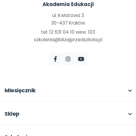
Akademia Edukacji
ul. Kwiatowa 3
30-437 Kraków
tel: 12 631 04 10 wew. 103
szkolenia@blizejprzedszkola.pl
Miesięcznik
O miesięczniku
W numerze
Sklep
Scenariusze i artykuły
Pełna oferta