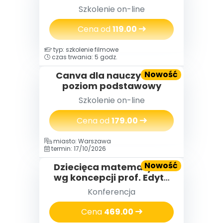
więcej” – o wypaleniu
Szkolenie on-line
zawodowym
nauczycielek i nauczycieli,
Cena od
119.00
którzy za długo byli silni
typ: szkolenie filmowe
czas trwania: 5 godz.
Nowość
Canva dla nauczycieli -
poziom podstawowy
Szkolenie on-line
Cena od
179.00
miasto: Warszawa
termin: 17/10/2026
Nowość
Dziecięca matematyka®
wg koncepcji prof. Edyty
Gruszczyk-Kolczyńskiej
Konferencja
Cena
469.00