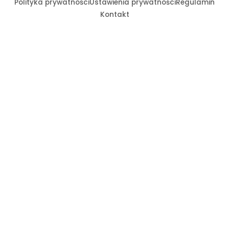
Polityka prywatności
Ustawienia prywatności
Regulamin
Sprintem do maratonu
Kontakt
Bliżej Pieska
Książka (dla) Przedszkolaka