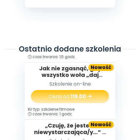
Ostatnio dodane szkolenia
typ: szkolenie filmowe
czas trwania: 1,5 godz.
Nowość
Jak nie zgasnąć, gdy
wszystko woła „daj
więcej” – o wypaleniu
Szkolenie on-line
zawodowym
nauczycielek i nauczycieli,
Cena od
119.00
którzy za długo byli silni
typ: szkolenie filmowe
czas trwania: 1 godz.
Nowość
„Czuję, że jestem
niewystarczająca/y…” –
jak budować poczucie