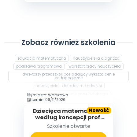
Zobacz również szkolenia
edukacja matematyczna
nauczycielska diagnoza
podstawa programowa
warsztat pracy nauczyciela
dyrektorzy przedszkoli posiadający wykształcenie
pedagogiczne
nauczyciele - doradcy metodyczni
nauczyciele wychowania przedszkolnego
miasto: Warszawa
termin: 06/11/2026
Nowość
Dziecięca matematyka®
według koncepcji prof.
Edyty Gruszczyk-
Szkolenie otwarte
Kolczyńskiej - CZĘŚĆ I i II