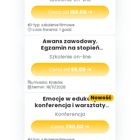
Cena od
159.00
typ: szkolenie filmowe
czas trwania: 1 godz.
Awans zawodowy.
Egzamin na stopień
nauczyciela
Szkolenie on-line
mianowanego w praktyce
Cena od
59.00
miasto: Kraków
termin: 18/11/2026
Nowość
Emocje w edukacji
konferencja i warsztaty
(2 dni) 18-19.11.2026
Konferencja
Cena
790.00
typ: szkolenie filmowe