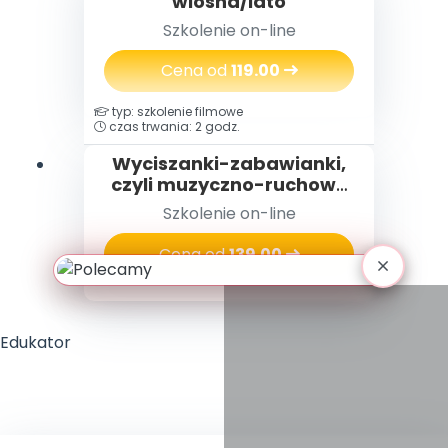
wiosna/lato
Szkolenie on-line
Cena od
119.00
typ: szkolenie filmowe
czas trwania: 2 godz.
Wyciszanki-zabawianki,
czyli muzyczno-ruchowe
zabawy rozwijające i
Szkolenie on-line
relaksacyjne na każdą
porę dnia
Cena od
139.00
Edukator