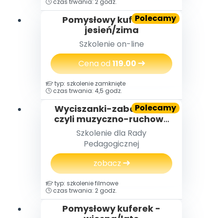
czas trwania: 2 godz.
Archiwalne numery
Promocje
Polecamy
Pomysłowy kuferek -
Pomoc
jesień/zima
Szkolenie on-line
Cena od
119.00
typ: szkolenie zamknięte
czas trwania: 4,5 godz.
Polecamy
Wyciszanki-zabawianki,
czyli muzyczno-ruchowe
zabawy rozwijające i
Szkolenie dla Rady
relaksacyjne na każdą
Pedagogicznej
porę dnia
zobacz
typ: szkolenie filmowe
czas trwania: 2 godz.
Pomysłowy kuferek -