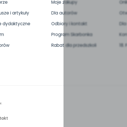
rze
Moje zakupy
Onl
usze i artykuły
Dla autorów
Otw
 dydaktyczne
Odbiory i kontakt
Dla
um
Program Skarbonka
Kon
orów
Rabat dla przedszkoli
18.
w.
takt