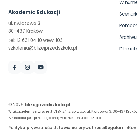
W nume
Akademia Edukacji
Scenari
ul. Kwiatowa 3
Pomoce
30-437 Kraków
Archiw
tel: 12 631 04 10 wew. 103
szkolenia@blizejprzedszkola.pl
Dla aut
© 2026
blizejprzedszkola.pl
.
Właścicielem serwisu jest CEBP 24.12 sp. z o.o., ul. Kwiatowa 3, 30-437 Krakó
1
Właściciel jest przedsiębiorcą w rozumieniu art. 43
k.c.
Polityka prywatności
Ustawienia prywatności
Regulamin
Kon