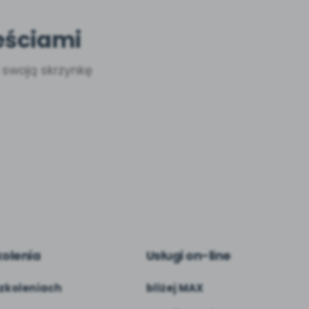
eściami
a swoją skrzynkę
kolenia
Usługi on-line
zkoleniach
bliżej MAX