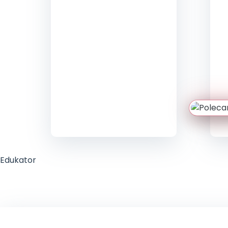
integracji
sensorycznej
elementem
rzetelnej
diagnozy...
Edukator