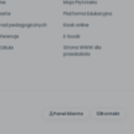
ine
Moja Płytoteka
arte
Platforma Edukacyjna
 rad pedagogicznych
Kiosk online
ferencje
E-booki
Strona WWW dla
 FORUM
przedszkola
Panel klienta
Kontakt