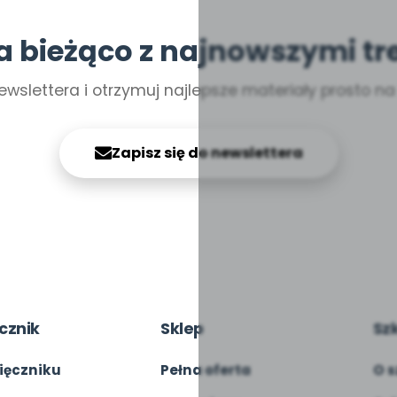
a bieżąco z najnowszymi tr
ewslettera i otrzymuj najlepsze materiały prosto n
Zapisz się do newslettera
cznik
Sklep
Sz
ięczniku
Pełna oferta
O s