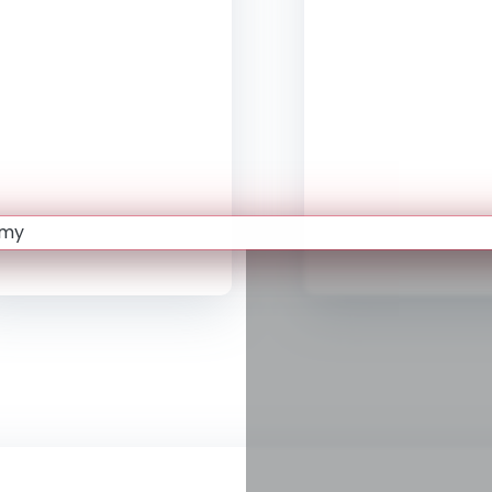
dbałością o sferę
emocjonalną
dziecka