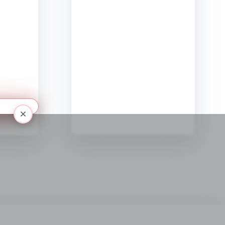
nauczycieli w
podejmowaniu
inicjatyw/działań w
zakresie
zachęcania i
wspierania
uczniów do
rozwijania ich
aktywności
fizycznej