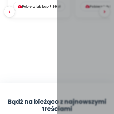
Pobierz lub kup
7.99
zł
Pobierz lub k
Bądź na bieżąco z najnowszymi
treściami