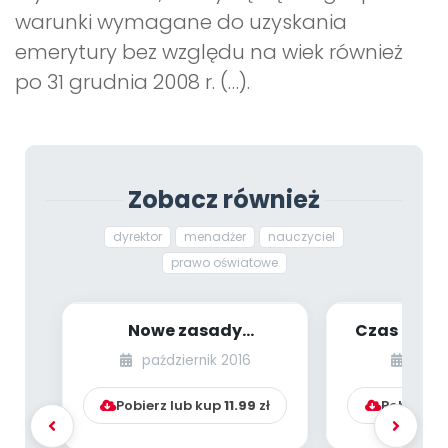
warunki wymagane do uzyskania
emerytury bez względu na wiek również
po 31 grudnia 2008 r. (…).
Zobacz również
dyrektor
menadżer
nauczyciel
prawo oświatowe
Nowe zasady
Czas to pie
odpowiedzialności
ile powini
październik 2016
wrze
dyscyplinarnej
naucz
nauczyciel...
Pobierz lub kup
11.99
zł
Pobierz l