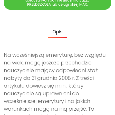
dołączanych do miesięcznika BLIŻEJ
Archiwalne numery
PRZEDSZKOLA lub usługi bliżej MAX.
Promocje
Pomoc
Opis
Na wcześniejszą emeryturę, bez względu
na wiek, mogą jeszcze przechodzić
nauczyciele mający odpowiedni staż
nabyty do 31 grudnia 2008 r. Z treści
artykułu dowiesz się m.in., którzy
nauczyciele są uprawnieni do
wcześniejszej emerytury i na jakich
warunkach mogą na nią przejść. To