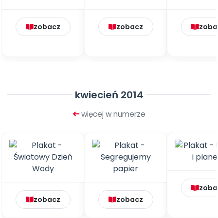
zobacz
zobacz
zoba
kwiecień 2014
więcej w numerze
zoba
zobacz
zobacz