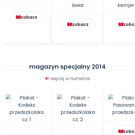
zobacz
zobacz
zoba
magazyn specjalny 2014
więcej w numerze
zoba