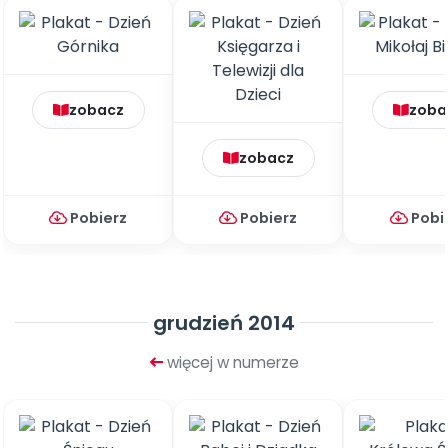
zobacz
zoba
zobacz
Pobierz
Pobierz
Pobi
grudzień 2014
więcej w numerze