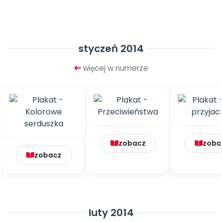
Promocje
Pomoc
styczeń 2014
więcej w numerze
zobacz
zoba
zobacz
luty 2014