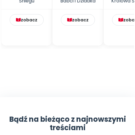
zobacz
zobacz
zoba
Bądź na bieżąco z najnowszymi
treściami