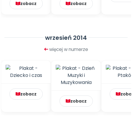
zobacz
zobacz
wrzesień 2014
więcej w numerze
zobacz
zoba
zobacz