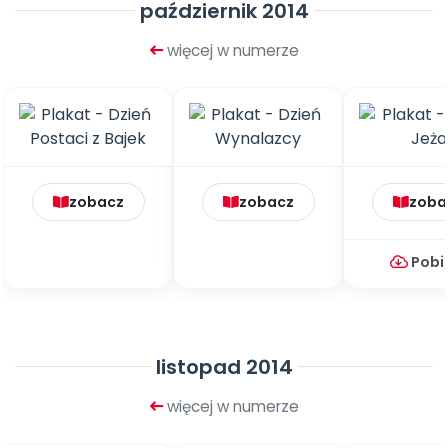
październik 2014
więcej w numerze
zobacz
zobacz
zoba
Pobi
listopad 2014
więcej w numerze