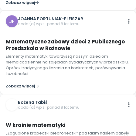
Zobacz więcej
JOANNA FORTUNIAK-FLEISZAR
JF
dodał(a) wpis · ponad 8 lat temu
4
Matematyczne zabawy dzieci z Publicznego
Przedszkola w Rożnowie
Elementy matematyki towarzyszą naszym dzieciom
niemalcodziennie na zajęciach dydaktycznych w przedszkolu.
Oprócz tradycyjnego liczenia na konkretach, porównywania
liczebności
Zobacz więcej
Bożena Tabiś
dodał(a) wpis · ponad 8 lat temu
7
W krainie matematyki
„Zagubione kropeczki biedroneczki” pod takim hasłem odbyły