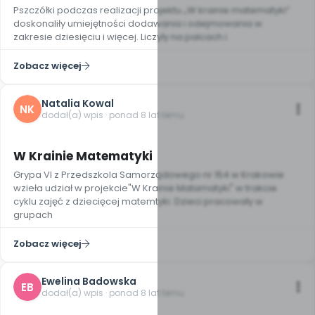
Pszczółki podczas realizacji projektu „W krainie matematyki”
doskonaliły umiejętności dodawania i odejmowania w
zakresie dziesięciu i więcej. Liczyły na palcach i
Zobacz więcej
Natalia Kowal
NK
dodał(a) wpis · ponad 8 lat temu
W Krainie Matematyki
Grypa VI z Przedszkola Samorządowego nr 154 w Krakowie
wzieła udział w projekcie"W Krainie Matamatyki" w trakcie
cyklu zajęć z dziecięcej matemtyki. Dzieci pracowały w
grupach
Zobacz więcej
Ewelina Badowska
EB
dodał(a) wpis · ponad 8 lat temu