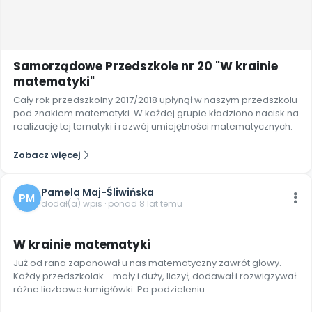
Samorządowe Przedszkole nr 20 "W krainie
matematyki"
Cały rok przedszkolny 2017/2018 upłynął w naszym przedszkolu
pod znakiem matematyki. W każdej grupie kładziono nacisk na
realizację tej tematyki i rozwój umiejętności matematycznych:
Zobacz więcej
Pamela Maj-Śliwińska
PM
dodał(a) wpis · ponad 8 lat temu
W krainie matematyki
Już od rana zapanował u nas matematyczny zawrót głowy.
Każdy przedszkolak - mały i duży, liczył, dodawał i rozwiązywał
różne liczbowe łamigłówki. Po podzieleniu