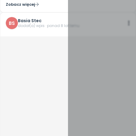
Zobacz więcej
Basia Stec
BS
dodał(a) wpis · ponad 8 lat temu