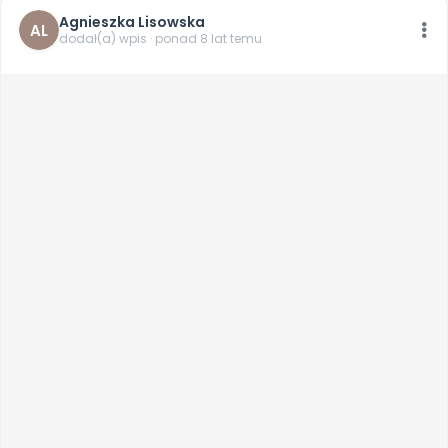
Agnieszka Lisowska
AL
dodał(a) wpis · ponad 8 lat temu