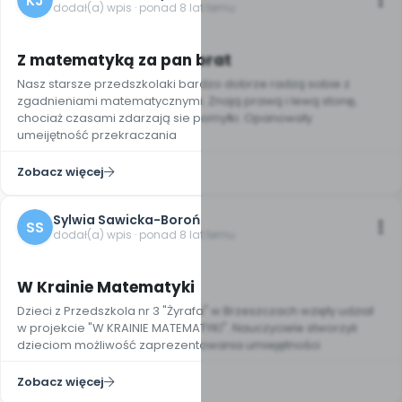
KJ
dodał(a) wpis · ponad 8 lat temu
Z matematyką za pan brat
Nasz starsze przedszkolaki bardzo dobrze radzą sobie z
zgadnieniami matematycznymi. Znają prawą i lewą stonę,
chociaż czasami zdarzają sie pomyłki. Opanowały
umeijętność przekraczania
Zobacz więcej
Sylwia Sawicka-Boroń
SS
dodał(a) wpis · ponad 8 lat temu
9
W Krainie Matematyki
Dzieci z Przedszkola nr 3 "Żyrafa" w Brzeszczach wzięły udział
w projekcie "W KRAINIE MATEMATYKI". Nauczyciele stworzyli
dzieciom możliwość zaprezentowania umiejętności
Zobacz więcej