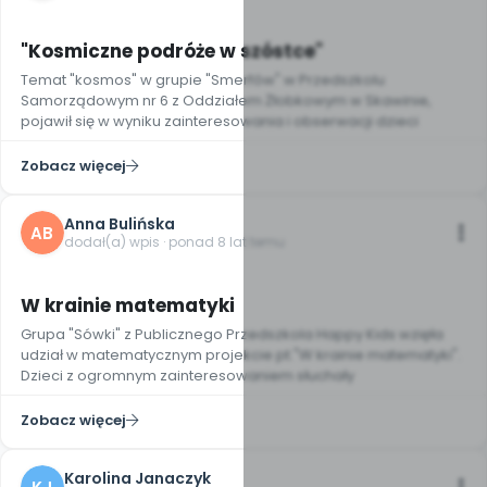
3
"Kosmiczne podróże w szóstce"
Temat "kosmos" w grupie "Smerfów" w Przedszkolu
Samorządowym nr 6 z Oddziałem Żłobkowym w Skawinie,
pojawił się w wyniku zainteresowania i obserwacji dzieci
Zobacz więcej
Anna Bulińska
AB
dodał(a) wpis · ponad 8 lat temu
W krainie matematyki
Grupa "Sówki" z Publicznego Przedszkola Happy Kids wzięła
udział w matematycznym projekcie pt."W krainie matematyki".
Dzieci z ogromnym zainteresowaniem słuchały
Zobacz więcej
Karolina Janaczyk