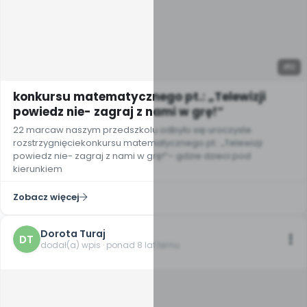
2
konkursu matematycznego pt.: „Telewizji
powiedz nie- zagraj z nami w grę!”
22 marcaw naszym przedszkolu odbyło się uroczyste
rozstrzygnięciekonkursu matematycznego pt.: „Telewizji
powiedz nie- zagraj z nami w grę!”– gdzie dzieci pod
kierunkiem
Zobacz więcej
Dorota Turaj
DT
dodał(a) wpis · ponad 8 lat temu