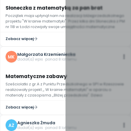
Słoneczka z matematyką za pan brat
Początek maja upłynął nam na realizacji bliżejprzedszkolnego
projektu "W krainie matematyki". Przez kilka dni Słoneczka z PM
nr 118 w Łodzi rozwijały swoje umiejętności matematyczne
Zobacz więcej
Małgorzata Krzemieniecka
MK
dodał(a) wpis · ponad 8 lat temu
3
Matematyczne zabawy
Sześciolatki z gr.A z Punktu Przedszkolnego w SP1 w Rzeszowie
realizowały projekt ,, W krainie matematyki" w oparciu o
materiały z czasopisma ,,Bliżej przedszkola". Dzieci
Zobacz więcej
Agnieszka Żmuda
AŻ
dodał(a) wpis · ponad 8 lat temu