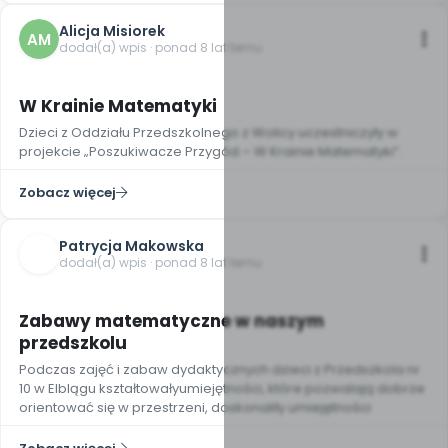
Alicja Misiorek
AM
dodał(a) wpis · ponad 8 lat temu
3
W Krainie Matematyki
Dzieci z Oddziału Przedszkolnego z Wolicy uczestniczyły w
projekcie „Poszukiwacze Przygód – W Krainie Matematyki”.
Zobacz więcej
Patrycja Makowska
dodał(a) wpis · ponad 8 lat temu
21
Zabawy matematyczne w naszym
przedszkolu
Podczas zajęć i zabaw dydaktycznych dzieci z Przedszkola nr
10 w Elblągu kształtowałyumiejętności, które pozwalają dobrze
orientować się w przestrzeni, doskonaliły umiejętności