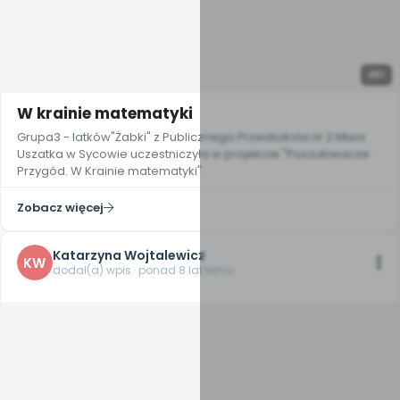
11
W krainie matematyki
Grupa3 - latków"Żabki" z Publicznego Przedszkola nr 2 Misia
Uszatka w Sycowie uczestniczyła w projekcie "Poszukiwacze
Przygód. W Krainie matematyki".
Zobacz więcej
Katarzyna Wojtalewicz
KW
dodał(a) wpis · ponad 8 lat temu