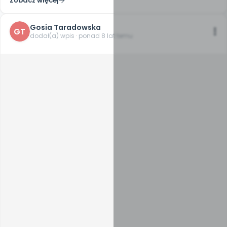
Zobacz więcej
Gosia Taradowska
GT
dodał(a) wpis · ponad 8 lat temu