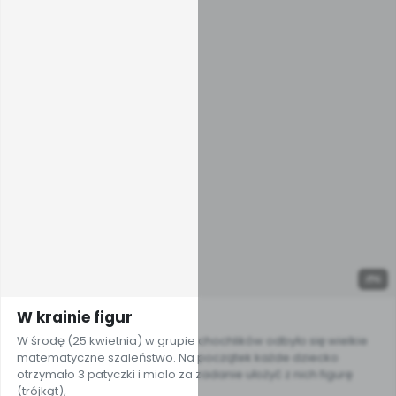
6
W krainie figur
W środę (25 kwietnia) w grupie chochlików odbyło się wielkie
matematyczne szaleństwo. Na początek każde dziecko
otrzymało 3 patyczki i mialo za zadanie ułożyć z nich figurę
(trójkąt),