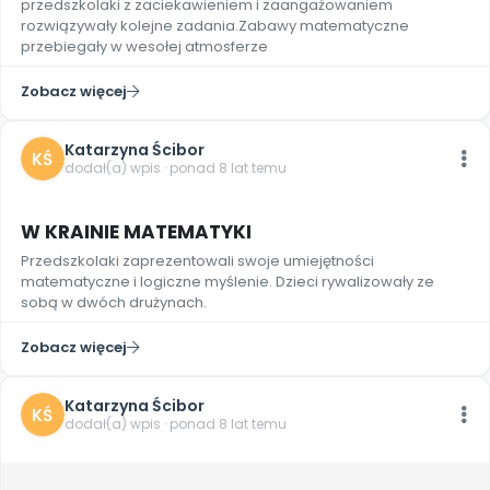
przedszkolaki z zaciekawieniem i zaangażowaniem
Archiwalne numery
rozwiązywały kolejne zadania.Zabawy matematyczne
Promocje
przebiegały w wesołej atmosferze
Pomoc
Zobacz więcej
Katarzyna Ścibor
KŚ
dodał(a) wpis · ponad 8 lat temu
W KRAINIE MATEMATYKI
Przedszkolaki zaprezentowali swoje umiejętności
matematyczne i logiczne myślenie. Dzieci rywalizowały ze
sobą w dwóch drużynach.
Zobacz więcej
Katarzyna Ścibor
KŚ
dodał(a) wpis · ponad 8 lat temu