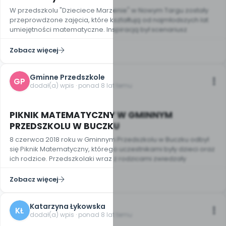
W przedszkolu "Dzieciece Marzenie" w Nowym Targu zostały
przeprowdzone zajęcia, które kształtują od najmłodszych lat
umiejętności matematyczne. Inspiracją był scenariusz
Zobacz więcej
Gminne Przedszkole
GP
dodał(a) wpis · ponad 8 lat temu
PIKNIK MATEMATYCZNY W GMINNYM
PRZEDSZKOLU W BUCZKU
8 czerwca 2018 roku w Gminnym Przedszkolu w Buczku odbył
się Piknik Matematyczny, którego uczestnikami były dzieci oraz
ich rodzice. Przedszkolaki wraz z rodzicami zwiedzały
Zobacz więcej
Katarzyna Łykowska
KŁ
dodał(a) wpis · ponad 8 lat temu
5