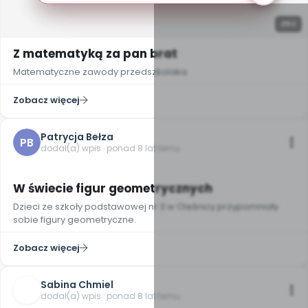
10
Z matematyką za pan brat
Matematyczne zawody przedszkolaka
Zobacz więcej
Patrycja Bełza
PB
dodał(a) wpis · ponad 8 lat temu
W świecie figur geometrycznych
Dzieci ze szkoły podstawowej nr 3 w Oleśnicy przypomniały
sobie figury geometryczne.
Zobacz więcej
Sabina Chmiel
dodał(a) wpis · ponad 8 lat temu
5