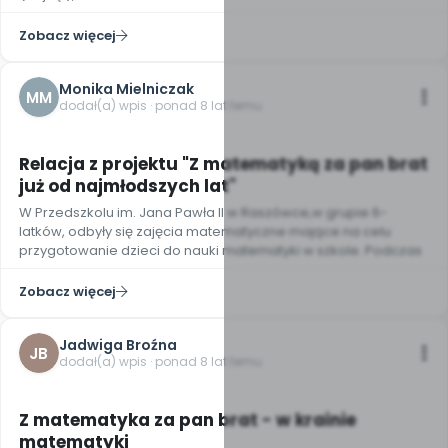
Zobacz więcej
Monika Mielniczak
MM
dodał(a) wpis · ponad 8 lat temu
5
Relacja z projektu "Z matematyką za pan brat
już od najmłodszych lat"
W Przedszkolu im. Jana Pawła II w Raszówce,w grupie 6-
latków, odbyły się zajęcia matematyczne mające na celu
przygotowanie dzieci do nauki matematyki w szkole. Podczas
Zobacz więcej
Jadwiga Broźna
JB
dodał(a) wpis · ponad 8 lat temu
Z matematyka za pan brat - w krainie
matematyki