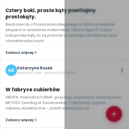
Cztery boki, proste kąty powitajmy
prostokąty.
Biedroneczki z Przedszkola Miejskiego nr 200 to prawdziwi
eksperci w dziedzinie matematyki. Jaka to figura? Cztery
boki,proste kąty, to są przecież prostokąty! Określenie cech
charakterystycznych
Zobacz więcej
Katarzyna Rusek
KR
dodał(a) wpis · ponad 8 lat temu
W fabryce cukierków
GRUPA: mieszana FORMA: grupowa, zespołowa, indywidualna
METODY (według M. Kwiatowskiej–Topińskiej): czynna: -
zabawy dydaktyczne - zadań stawianych do
Zobacz więcej