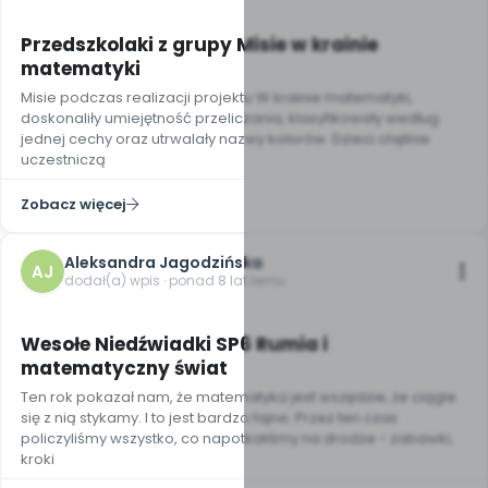
Przedszkolaki z grupy Misie w krainie
matematyki
Misie podczas realizacji projektu W krainie matematyki,
doskonaliły umiejętność przeliczania, klasyfikowały według
jednej cechy oraz utrwalały nazwy kolorów. Dzieci chętnie
uczestniczą
Zobacz więcej
Aleksandra Jagodzińska
AJ
dodał(a) wpis · ponad 8 lat temu
5
Wesołe Niedźwiadki SP6 Rumia i
matematyczny świat
Ten rok pokazał nam, że matematyka jest wszędzie, że ciągle
się z nią stykamy. I to jest bardzo fajne. Przez ten czas
policzyliśmy wszystko, co napotkaliśmy na drodze - zabawki,
kroki