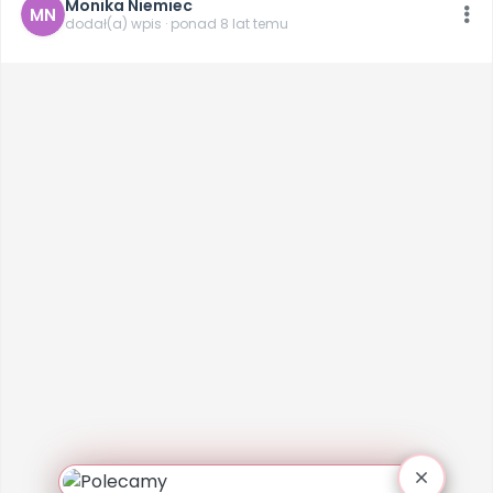
Monika Niemiec
MN
dodał(a) wpis · ponad 8 lat temu