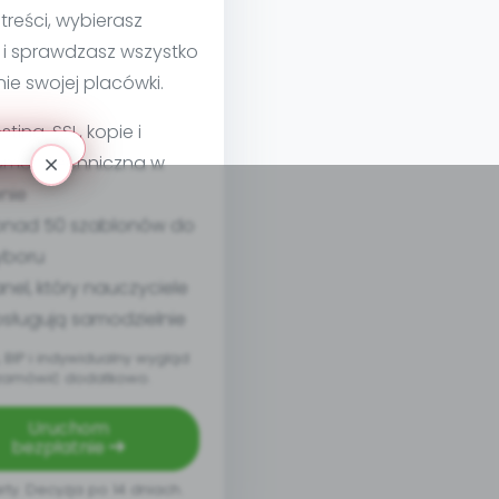
treści, wybierasz
 i sprawdzasz wszystko
nie swojej placówki.
sting, SSL, kopie i
moc techniczna w
nie
nad 50 szablonów do
yboru
nel, który nauczyciele
sługują samodzielnie
BIP i indywidualny wygląd
zamówić dodatkowo.
Uruchom
bezpłatnie
rty. Decyzja po 14 dniach.