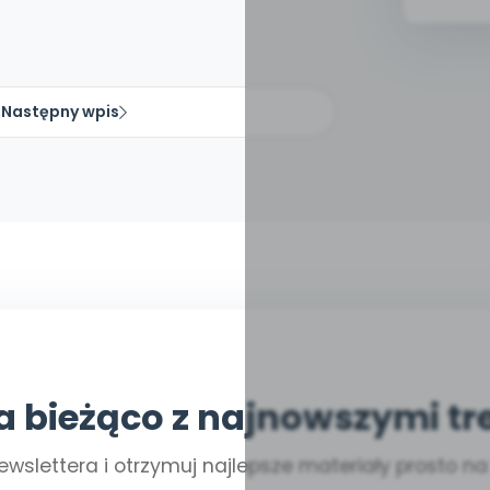
Następny wpis
a bieżąco z najnowszymi tr
ewslettera i otrzymuj najlepsze materiały prosto n