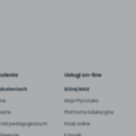
kolenia
Usługi on-line
zkoleniach
bliżej MAX
ine
Moja Płytoteka
arte
Platforma Edukacyjna
 rad pedagogicznych
Kiosk online
ferencje
E-booki