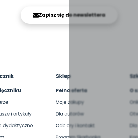
Zapisz się do newslettera
cznik
Sklep
Sz
ięczniku
Pełna oferta
O s
rze
Moje zakupy
Onl
usze i artykuły
Dla autorów
Otw
 dydaktyczne
Odbiory i kontakt
Dla
um
Program Skarbonka
Kon