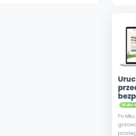
Uruc
prze
bezp
14 dni 
Po kilk
gotową
proste