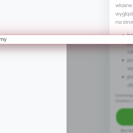
własne 
wygląd
na stro
ho
po
ce
po
w
pa
ob
Domenę, 
możesz 
Bez ka