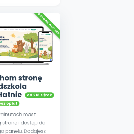
hom stronę
dszkola
łatnie
od 218 zł/rok
bez opłat
u minutach masz
 stronę i dostęp do
go panelu. Dodajesz