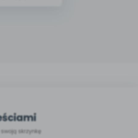
eściami
a swoją skrzynkę