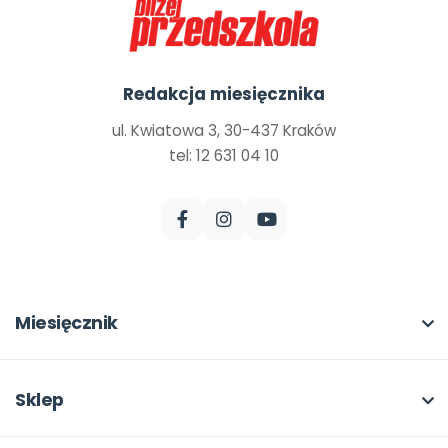
Redakcja miesięcznika
ul. Kwiatowa 3, 30-437 Kraków
tel: 12 631 04 10
Miesięcznik
O miesięczniku
W numerze
Sklep
Scenariusze i artykuły
Pełna oferta