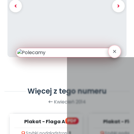
Więcej z tego numeru
Kwiecień 2014
PDF
Plakat - Flaga A2
Plakat - Fl
Szybki podgląd
stron:
1
Szybki podglą