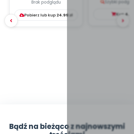
Szybki podglą
Brak podglądu
WYCHOWAWCZO –
DYDAKTYC...
Kup
4.9
Pobierz lub kup
24.99
zł
Bądź na bieżąco z najnowszymi