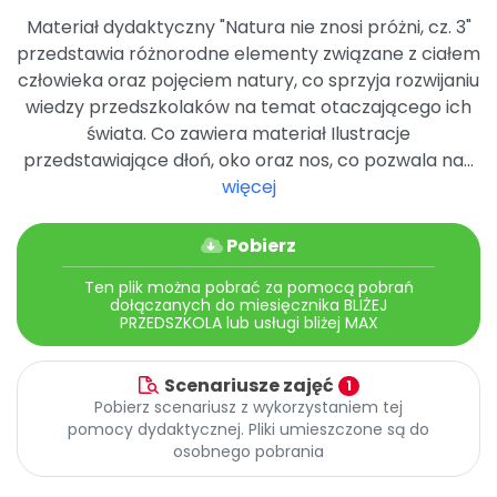
Archiwalne numery
Materiał dydaktyczny "Natura nie znosi próżni, cz. 3"
Promocje
przedstawia różnorodne elementy związane z ciałem
Pomoc
człowieka oraz pojęciem natury, co sprzyja rozwijaniu
wiedzy przedszkolaków na temat otaczającego ich
świata. Co zawiera materiał Ilustracje
przedstawiające dłoń, oko oraz nos, co pozwala na...
więcej
Pobierz
Ten plik można pobrać za pomocą pobrań
dołączanych do miesięcznika BLIŻEJ
PRZEDSZKOLA lub usługi bliżej MAX
Scenariusze zajęć
1
Pobierz scenariusz z wykorzystaniem tej
pomocy dydaktycznej. Pliki umieszczone są do
osobnego pobrania