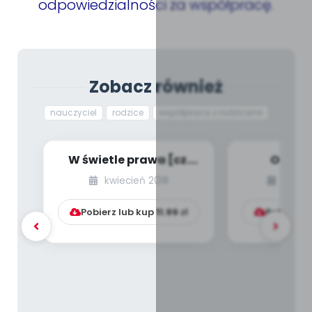
odpowiedzialności za współpracę.
Zobacz również
nauczyciel
rodzice
współpraca z rodzicami
W świetle prawa [cz.
Otwórz
26] [kącik eksperta]
wzmocnij c
kwiecień 2018
paździ
serce – cz
Pobierz lub kup
11.99
zł
Pobierz l