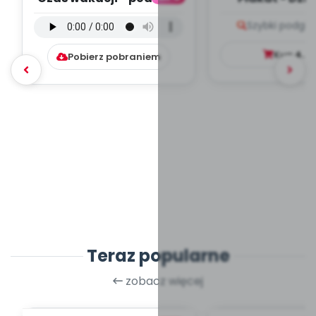
(PD, mp3)
Szybki podglą
Kup
4.9
Pobierz pobraniem
Teraz popularne
zobacz więcej