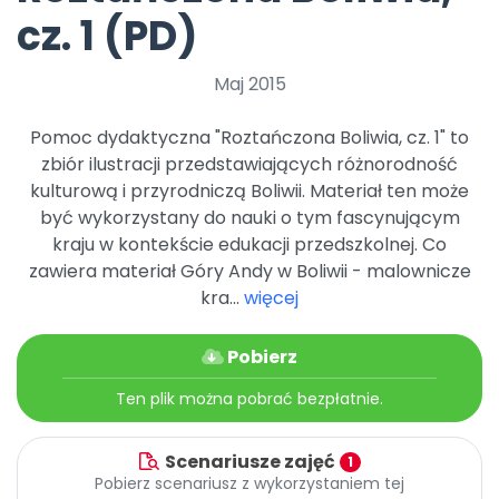
Promocje
cz. 1 (PD)
Pomoc
Maj 2015
Pomoc dydaktyczna "Roztańczona Boliwia, cz. 1" to
zbiór ilustracji przedstawiających różnorodność
kulturową i przyrodniczą Boliwii. Materiał ten może
być wykorzystany do nauki o tym fascynującym
kraju w kontekście edukacji przedszkolnej. Co
zawiera materiał Góry Andy w Boliwii - malownicze
kra...
więcej
Pobierz
Ten plik można pobrać bezpłatnie.
Scenariusze zajęć
1
Pobierz scenariusz z wykorzystaniem tej