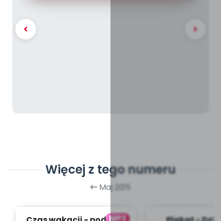
Więcej z tego numeru
Maj 2015
MP3
Czas wakacji - podkład
Plakat - Dzi