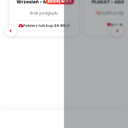
bliżej MAX
Wrzesień - MIESIĘCZNY
PLAKAT - ADAP
PLAN PRACY
PORADNIK DLA 
Szybki podglą
Brak podglądu
WYCHOWAWCZO –
DYDAKTYC...
Kup
4.9
Pobierz lub kup
24.99
zł