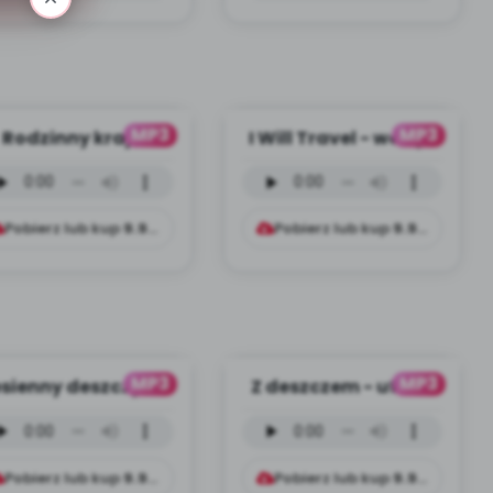
MP3
MP3
Rodzinny kraj -
I Will Travel - wersja
wersja
instrumentalna (PD,
strumentalna (PD,
mp3)
mp3)
Pobierz lub kup
9.99
zł
Pobierz lub kup
9.99
zł
MP3
MP3
sienny deszczyk -
Z deszczem - utwór
wersja
instrumentalny (PD,
strumentalna (PD,
mp3)
mp3)
Pobierz lub kup
9.99
zł
Pobierz lub kup
9.99
zł