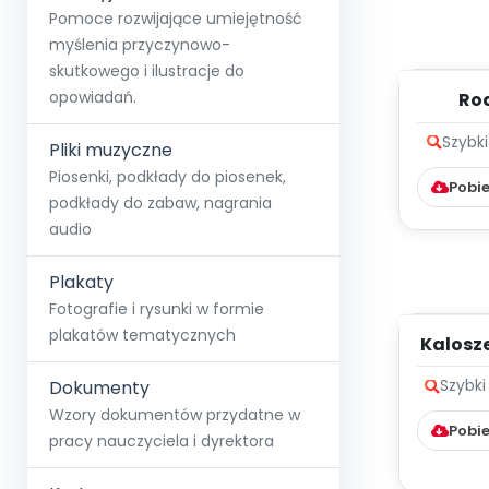
Pomoce rozwijające umiejętność
myślenia przyczynowo-
skutkowego i ilustracje do
opowiadań.
Ro
Szybk
Pliki muzyczne
Piosenki, podkłady do piosenek,
Pobie
podkłady do zabaw, nagrania
audio
Plakaty
Fotografie i rysunki w formie
plakatów tematycznych
Kalosze
Dokumenty
Szybki
Wzory dokumentów przydatne w
Pobie
pracy nauczyciela i dyrektora