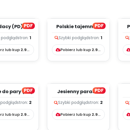
PDF
PDF
dacy (PD)
Polskie tajemnice
P
(PD)
i podgląd
stron:
1
Szybki podgląd
stron:
1
rz lub kup
2.99
zł
Pobierz lub kup
2.99
zł
PDF
PDF
 do pary (PD)
Jesienny parasol
(PD)
 podgląd
stron:
2
Szybki podgląd
stron:
2
rz lub kup
2.99
zł
Pobierz lub kup
2.99
zł