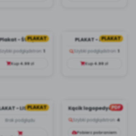
PLAKAT
PLAKAT
Plakat - ŚWIĘTO
PLAKAT - MAPA
NIEPODLEGŁOŚCI
POLSKI
Szybki podgląd
stron:
1
Szybki podgląd
stron:
1
Kup
4.99
zł
Kup
4.99
zł
PLAKAT
PDF
LAKAT - LISTOPAD
Kącik logopedyczny
(PD)
Szybki podgląd
stron:
4
Brak podglądu
Pobierz pobraniem