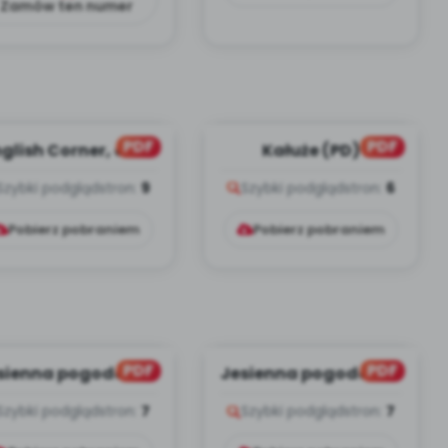
Zamów ten numer
PDF
PDF
glish Corner, cz. 3
Kałuże (PD)
zieci starsze] (PD)
Szybki podgląd
stron:
9
Szybki podgląd
stron:
6
Pobierz pobraniem
Pobierz pobraniem
PDF
PDF
sienna pogoda, cz.
Jesienna pogoda, cz.
2 (PD)
1 (PD)
Szybki podgląd
stron:
7
Szybki podgląd
stron:
7