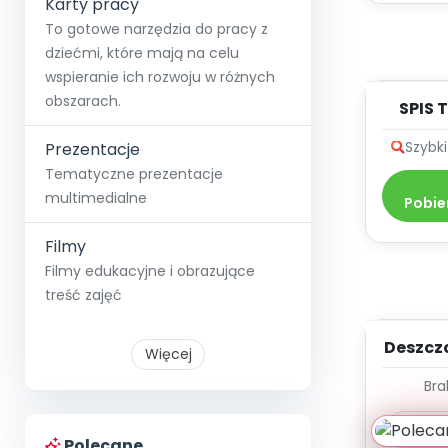
Karty pracy
To gotowe narzędzia do pracy z
dziećmi, które mają na celu
wspieranie ich rozwoju w różnych
obszarach.
SPIS 
Szybk
Prezentacje
DYDA
10
Tematyczne prezentacje
multimedialne
Pobie
Filmy
Filmy edukacyjne i obrazujące
treść zajęć
Deszcz
Więcej
dźwię
Bra
Pobi
Polecane