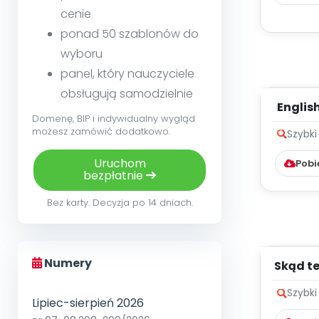
cenie
ponad 50 szablonów do
wyboru
panel, który nauczyciele
obsługują samodzielnie
English
Domenę, BIP i indywidualny wygląd
[dzieci
możesz zamówić dodatkowo.
Szybki
Uruchom
Pobi
bezpłatnie
Bez karty. Decyzja po 14 dniach.
Numery
Skąd te
Szybki
Lipiec-sierpień 2026