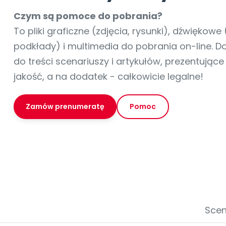
online lub stacjonarnie.
Szko
Film
Wygr
Społeczność
Strona główna
Poznaj pakiet MAX
Wszystkie projekty
Skontaktuj się
Wit
Czym są pomoce do pobrania?
O miesięczniku
O Akademii
+48 12 631 04 10
Zdro
To pliki graficzne (zdjęcia, rysunki), dźwiękowe 
Zam
Kio
kontakt@blizejprzedszkola.pl
Szko
E-wy
podkłady) i multimedia do pobrania on-line. 
Doo
do treści scenariuszy i artykułów, prezentując
Pozn
jakość, a na dodatek - całkowicie legalne!
Akredyt
Wydanie l
∞
Pakiet 
Dodaj wpis
Sen
Akademia Edu
Pełen dostęp
Zob
Testuj przez 7 dni
Patr
Strefy, k
przedłużenie a
Zamów prenumeratę
Pomoc
NP.5470.4.20
Zam
Zob
Scen