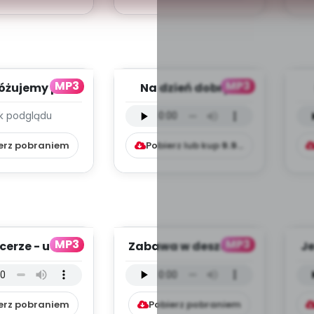
MP3
MP3
óżujemy po
Na dzień dobry -
j ojczyźnie -
utwór
k podglądu
 (PD, mp3) ...
instrumentalny (PD,
in
mp3)
erz pobraniem
Pobierz lub kup
9.99
zł
MP3
MP3
cerze - utwór
Zabawa w deszczu -
Je
mentalny (PD,
utwór
mp3)
instrumentalny (PD,
in
mp3)
erz pobraniem
Pobierz pobraniem