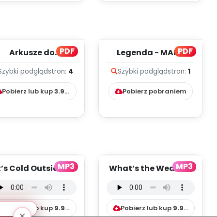
PDF
PDF
Arkusze do
Legenda - MAPA
monitorowania
POLSKI
Szybki podgląd
stron:
4
Szybki podgląd
stron:
1
alizacji podstawy
programowe...
Pobierz lub kup
3.99
zł
Pobierz pobraniem
MP3
MP3
t’s Cold Outside -
What’s the Weather
wersja
Like Today? - wersja
strumentalna (PD,
instrumentalna ...
mp3)
Pobierz lub kup
9.99
zł
Pobierz lub kup
9.99
zł