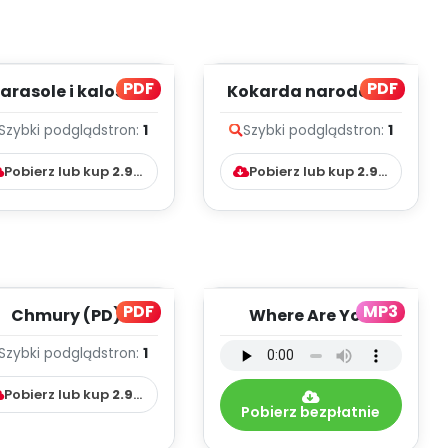
PDF
PDF
arasole i kalosze
Kokarda narodowa
(PD)
(PD)
Szybki podgląd
stron:
1
Szybki podgląd
stron:
1
Pobierz lub kup
2.99
zł
Pobierz lub kup
2.99
zł
PDF
MP3
Chmury (PD)
Where Are You
Going? - wersja
Szybki podgląd
stron:
1
instrumentalna (PD,
mp3) ...
Pobierz lub kup
2.99
zł
Pobierz bezpłatnie