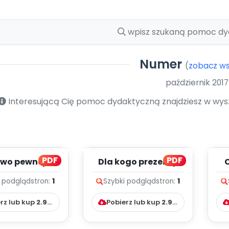
Numer
(
zobacz ws
październik 201
Interesującą Cię pomoc dydaktyczną znajdziesz w wyszu
PDF
PDF
ewo pewnej
Dla kogo prezenty
ziny (PD)
(PD)
i podgląd
stron:
1
Szybki podgląd
stron:
1
rz lub kup
2.99
zł
Pobierz lub kup
2.99
zł