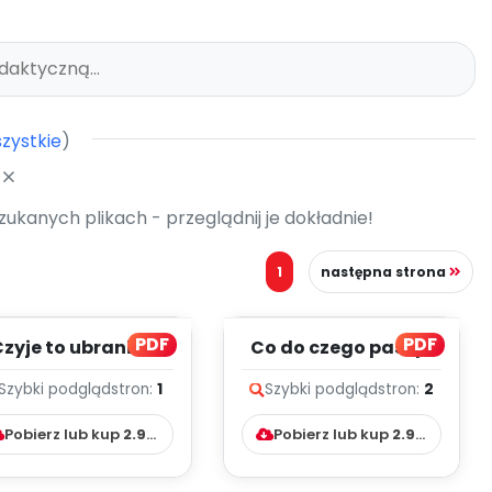
zystkie
)
7
kanych plikach - przeglądnij je dokładnie!
1
następna strona
PDF
PDF
Czyje to ubrania?
Co do czego pasuje
(PD)
(PD)
Szybki podgląd
stron:
1
Szybki podgląd
stron:
2
Pobierz lub kup
2.99
zł
Pobierz lub kup
2.99
zł