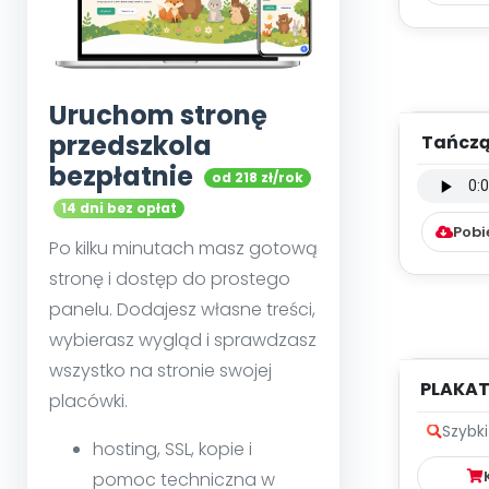
Uruchom stronę
przedszkola
Tańczą
bezpłatnie
od 218 zł/rok
instru
14 dni bez opłat
Pobi
Po kilku minutach masz gotową
stronę i dostęp do prostego
panelu. Dodajesz własne treści,
wybierasz wygląd i sprawdzasz
wszystko na stronie swojej
PLAKAT
placówki.
PO
Szybk
hosting, SSL, kopie i
pomoc techniczna w