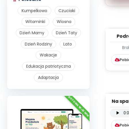
Kumpelkowo
Czuciaki
Witaminki
Wiosna
Dzień Mamy
Dzień Taty
Podr
nasze
Dzień Rodziny
Lato
Bra
dźwięki
Wakacje
Pobi
Edukacja patriotyczna
Adaptacja
Na spa
instru
Pobi