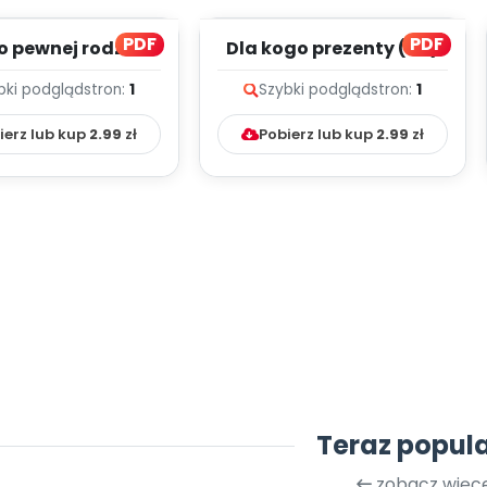
PDF
PDF
o pewnej rodziny
Dla kogo prezenty (PD)
(PD)
bki podgląd
stron:
1
Szybki podgląd
stron:
1
ierz lub kup
2.99
zł
Pobierz lub kup
2.99
zł
Teraz popul
zobacz więce