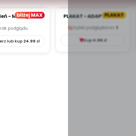
bliżej MAX
PLAKAT
ień - MIESIĘCZNY
PLAKAT - ADAPTACJA -
PLAN PRACY
PORADNIK DLA RODZICA
Szybki podgląd
stron:
1
Brak podglądu
HOWAWCZO –
YDAKTYC...
Kup
4.99
zł
erz lub kup
24.99
zł