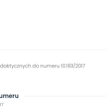
daktycznych do numeru 10.193/2017
numeru
17