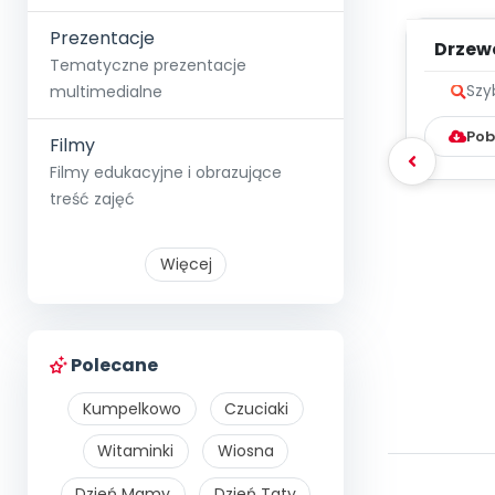
Prezentacje
Drzew
Tematyczne prezentacje
multimedialne
Szy
Pob
Filmy
Filmy edukacyjne i obrazujące
treść zajęć
Więcej
Polecane
Kumpelkowo
Czuciaki
Witaminki
Wiosna
Dzień Mamy
Dzień Taty