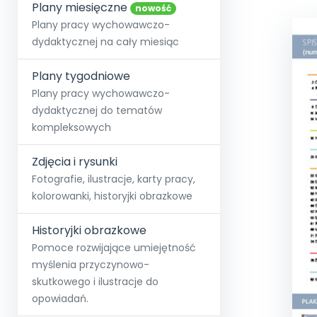
online lub stacjonarnie.
Plany miesięczne
Szko
Film
Wygr
nowość
Społeczność
Strona główna
Poznaj pakiet MAX
Wszystkie projekty
Skontaktuj się
Wit
Plany pracy wychowawczo-
O miesięczniku
O Akademii
+48 12 631 04 10
Zdro
dydaktycznej na cały miesiąc
Zam
Kio
kontakt@blizejprzedszkola.pl
Szko
E-wy
Doo
Plany tygodniowe
Pozn
Plany pracy wychowawczo-
dydaktycznej do tematów
Akredyt
Wydanie l
∞
Pakiet 
Dodaj wpis
Sen
kompleksowych
Akademia Edu
Pełen dostęp
Zob
Testuj przez 7 dni
Patr
Strefy, k
przedłużenie a
NP.5470.4.20
Zdjęcia i rysunki
Zam
Zob
Fotografie, ilustracje, karty pracy,
kolorowanki, historyjki obrazkowe
Historyjki obrazkowe
Pomoce rozwijające umiejętność
myślenia przyczynowo-
skutkowego i ilustracje do
opowiadań.