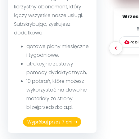
korzystny abonament, który
łączy wszystkie nasze usługi.
Wrzes
Subskrybując, zyskujesz
WYC
dodatkowo:
D
Pobi
gotowe plany miesięczne
i tygodniowe,
atrakcyjne zestawy
pomocy dydaktycznych,
10 pobrań, które możesz
wykorzystać na dowolne
materiały ze strony
blizejprzedszkola.pl.
Wypróbuj przez 7 dni