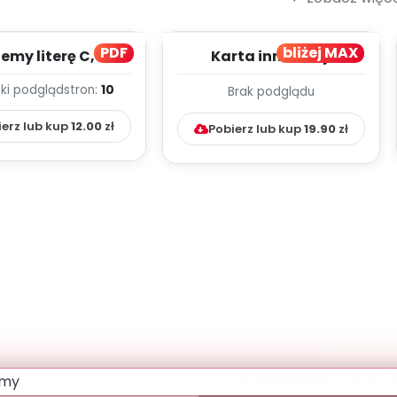
PDF
bliżej MAX
my literę C, cz. 1
Karta innowacji
(PD)
pedagogicznej -
ki podgląd
stron:
10
Brak podglądu
Kumpelkowo
ierz lub kup
12.00
zł
Pobierz lub kup
19.90
zł
Ostatnio pobi