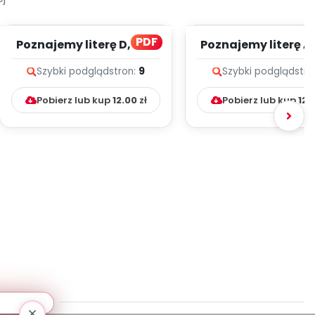
PDF
Poznajemy literę D, cz. 1
Poznajemy literę A, 
(PD)
(PD)
Szybki podgląd
stron:
9
Szybki podgląd
stro
Pobierz lub kup
12.00
zł
Pobierz lub kup
12.
erane