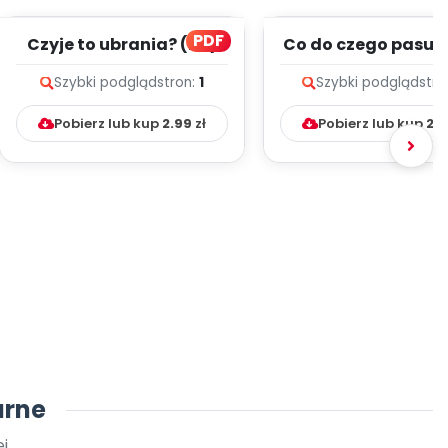
PDF
Czyje to ubrania? (PD)
Co do czego pasuje
Szybki podgląd
stron:
1
Szybki podgląd
stro
Pobierz lub kup
2.99
zł
Pobierz lub kup
2.
arne
j