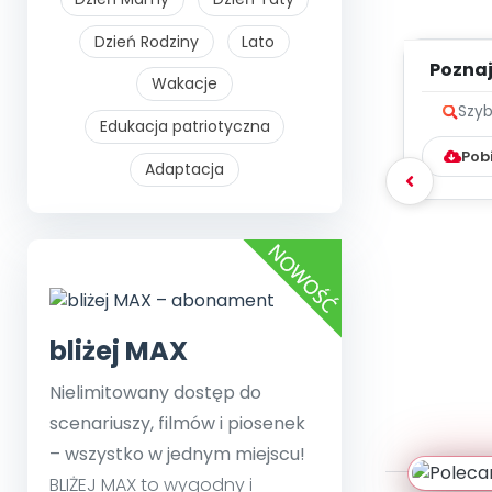
Dzień Rodziny
Lato
Poznaje
Wakacje
Szyb
Edukacja patriotyczna
Pob
Adaptacja
bliżej MAX
Nielimitowany dostęp do
scenariuszy, filmów i piosenek
– wszystko w jednym miejscu!
BLIŻEJ MAX to wygodny i