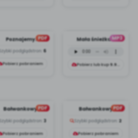
PDF
MP3
Poznajemy
Mała śnieżka -
ządzenia, cz. 1 (PD)
wersja
Szybki podgląd
stron:
6
instrumentalna (PD,
mp3)
Pobierz pobraniem
Pobierz lub kup
9.99
zł
PDF
PDF
Bałwankowy
Bałwankowy
zyjaciel, cz. 2 (PD)
przyjaciel, cz. 1 (PD)
Szybki podgląd
stron:
3
Szybki podgląd
stron:
2
Pobierz pobraniem
Pobierz pobraniem