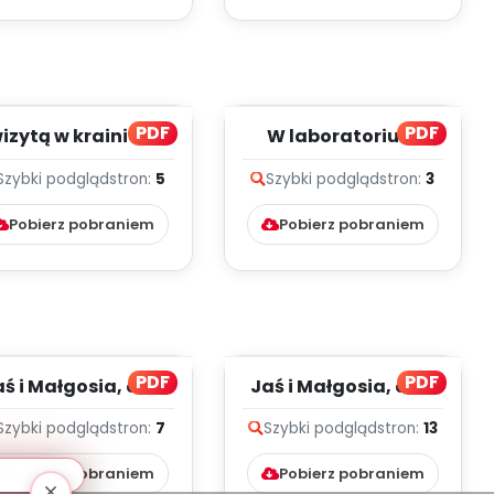
PDF
PDF
izytą w krainie, cz.
W laboratorium
1 (PD)
dźwięku (PD)
Szybki podgląd
stron:
5
Szybki podgląd
stron:
3
Pobierz pobraniem
Pobierz pobraniem
PDF
PDF
ś i Małgosia, cz. 7
Jaś i Małgosia, cz. 6
(PD)
(PD)
Szybki podgląd
stron:
7
Szybki podgląd
stron:
13
Pobierz pobraniem
Pobierz pobraniem