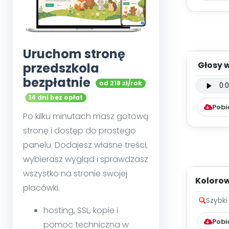
Uruchom stronę
Głosy w
przedszkola
(
bezpłatnie
od 218 zł/rok
14 dni bez opłat
Pobi
Po kilku minutach masz gotową
stronę i dostęp do prostego
panelu. Dodajesz własne treści,
wybierasz wygląd i sprawdzasz
wszystko na stronie swojej
Kolorow
placówki.
Szybki
hosting, SSL, kopie i
Pobi
pomoc techniczna w