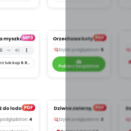
MP3
PDF
a myszka -
Orzechowe koty (PD)
ad (PD, mp3)
Szybki podgląd
stron:
6
rz lub kup
9.99
zł
Pobierz bezpłatnie
PDF
PDF
ż do lodowej
Dziwne zwierzę, cz. 2
Dz
ainy (PD)
(PD)
 podgląd
stron:
4
Szybki podgląd
stron:
2