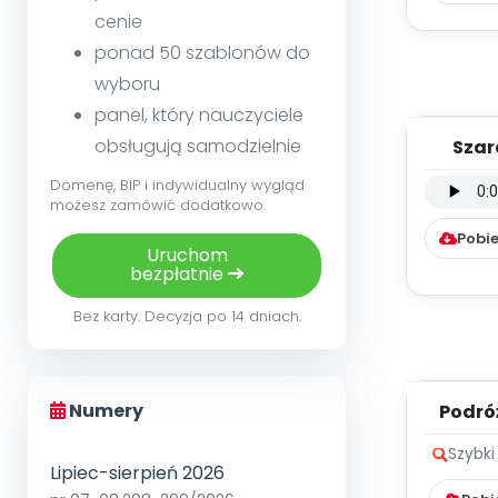
cenie
ponad 50 szablonów do
wyboru
panel, który nauczyciele
obsługują samodzielnie
Szar
podkł
Domenę, BIP i indywidualny wygląd
możesz zamówić dodatkowo.
Pobie
Uruchom
bezpłatnie
Bez karty. Decyzja po 14 dniach.
Numery
Podró
kr
Szybki
Lipiec-sierpień 2026