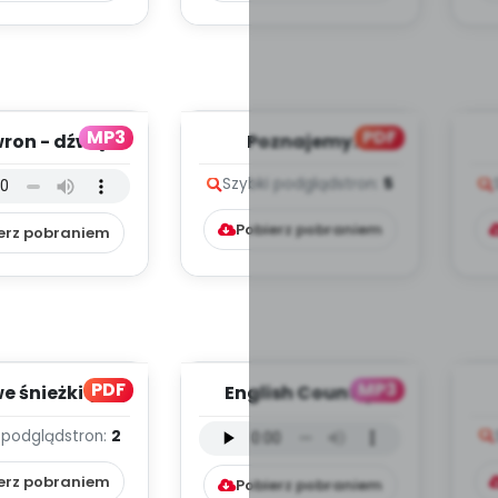
MP3
PDF
ron - dźwięki
Poznajemy
PD, mp3)
urządzenia, cz. 2 (PD)
ur
Szybki podgląd
stron:
5
Pobierz pobraniem
erz pobraniem
PDF
MP3
e śnieżki (PD)
English Country
Gardens - wersja
pr
 podgląd
stron:
2
instrumentalna (PD,
mp...
erz pobraniem
Pobierz pobraniem