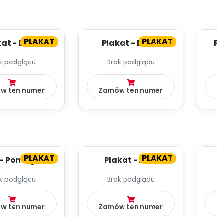
PLAKAT
PLAKAT
at - Dzień
Plakat - Dzień
piecznego
zabawek
k podglądu
Brak podglądu
nternetu
w ten numer
Zamów ten numer
PLAKAT
PLAKAT
 - Pomagamy
Plakat - Mali
ptakom
przyjaciele
k podglądu
Brak podglądu
w ten numer
Zamów ten numer