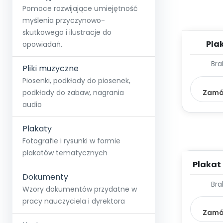
Pomoce rozwijające umiejętność
myślenia przyczynowo-
skutkowego i ilustracje do
Plak
opowiadań.
Bez
Bra
I
Pliki muzyczne
Piosenki, podkłady do piosenek,
Zamó
podkłady do zabaw, nagrania
audio
Plakaty
Fotografie i rysunki w formie
plakatów tematycznych
Plakat
Dokumenty
Bra
Wzory dokumentów przydatne w
pracy nauczyciela i dyrektora
Zamó