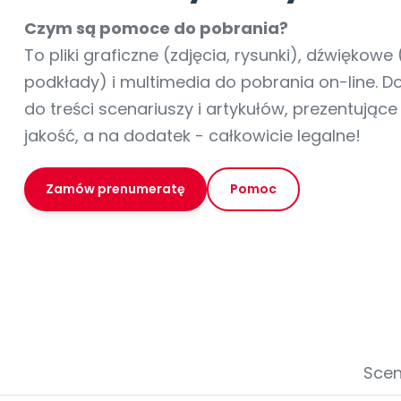
online lub stacjonarnie.
Szko
Film
Wygr
Społeczność
Strona główna
Poznaj pakiet MAX
Wszystkie projekty
Skontaktuj się
Wit
Czym są pomoce do pobrania?
O miesięczniku
O Akademii
+48 12 631 04 10
Zdro
To pliki graficzne (zdjęcia, rysunki), dźwiękowe 
Zam
Kio
kontakt@blizejprzedszkola.pl
Szko
E-wy
podkłady) i multimedia do pobrania on-line. 
Doo
do treści scenariuszy i artykułów, prezentując
Pozn
jakość, a na dodatek - całkowicie legalne!
Akredyt
Wydanie l
∞
Pakiet 
Dodaj wpis
Sen
Akademia Edu
Pełen dostęp
Zob
Testuj przez 7 dni
Patr
Strefy, k
przedłużenie a
Zamów prenumeratę
Pomoc
NP.5470.4.20
Zam
Zob
Scen