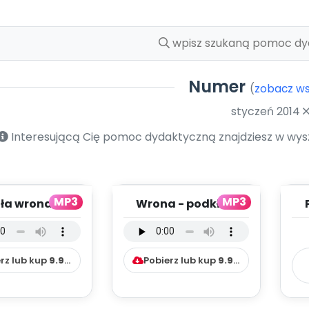
Numer
(
zobacz ws
styczeń 2014
Interesującą Cię pomoc dydaktyczną znajdziesz w wyszu
MP3
MP3
ła wrona -
Wrona - podkład
ad (PD, mp3)
(PD, mp3)
rz lub kup
9.99
zł
Pobierz lub kup
9.99
zł