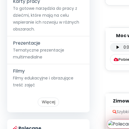
Karty pracy
To gotowe narzędzia do pracy z
dziećmi, które mają na celu
wspieranie ich rozwoju w różnych
obszarach.
Moc 
podkł
Prezentacje
Tematyczne prezentacje
multimedialne
Pobie
Filmy
Filmy edukacyjne i obrazujące
treść zajęć
Zimow
Więcej
Szybk
Pobie
Polecane