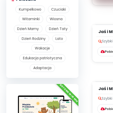
Kumpelkowo
Czuciaki
Witaminki
Wiosna
Dzień Mamy
Dzień Taty
Jaś i M
Dzień Rodziny
Lato
Szybki
Wakacje
Pobi
Edukacja patriotyczna
Adaptacja
Jaś i M
Szybki
Pobi