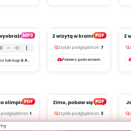
MP3
PDF
wyobraźni -
Z wizytą w krainie, cz.
Z w
ad (PD, mp3)
2 (PD)
Szybki podgląd
stron:
7
Pobierz pobraniem
rz lub kup
9.99
zł
PDF
PDF
a olimpiada
Zimo, pobaw się (PD)
Ja
(PD)
i podgląd
stron:
1
Szybki podgląd
stron:
3
rz lub kup
1.99
zł
Pobierz pobraniem