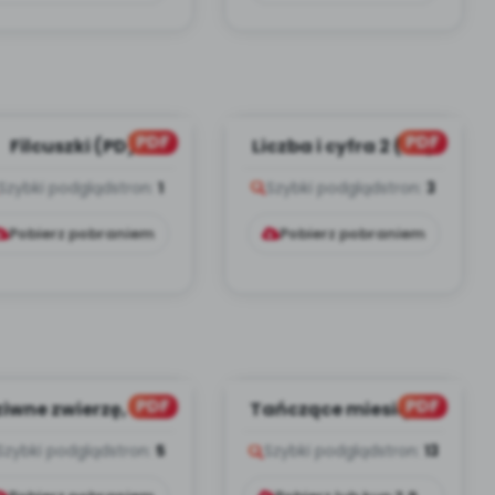
PDF
PDF
Filcuszki (PD)
Liczba i cyfra 2 (PD)
Szybki podgląd
stron:
1
Szybki podgląd
stron:
3
Pobierz pobraniem
Pobierz pobraniem
PDF
PDF
iwne zwierzę, cz. 1
Tańczące miesiące,
(PD)
cz. 2 (PD)
Szybki podgląd
stron:
5
Szybki podgląd
stron:
13