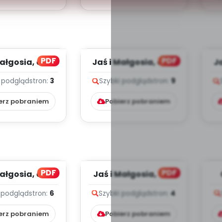
PDF
PDF
ałgosia, cz. 5
Jaś i Małgosia, cz. 4
Ja
(PD)
(PD)
 podgląd
stron:
3
Szybki podgląd
stron:
9
erz pobraniem
Pobierz pobraniem
PDF
PDF
ałgosia, cz. 2
Jaś i Małgosia, cz. 1
(PD)
(PD)
 podgląd
stron:
6
Szybki podgląd
stron:
4
erz pobraniem
Pobierz pobraniem