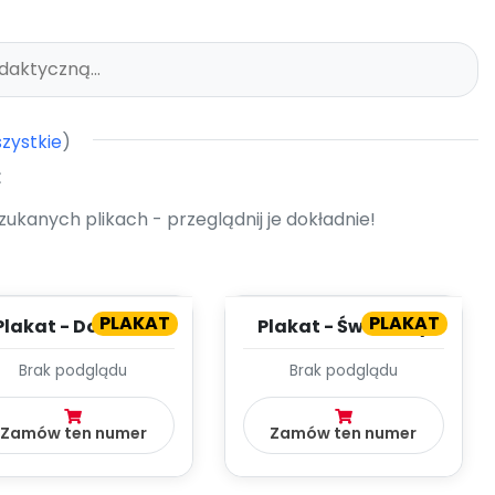
zystkie
)
kanych plikach - przeglądnij je dokładnie!
PLAKAT
PLAKAT
Plakat - Dookoła
Plakat - Światowy
roku
Dzień Chorego
Brak podglądu
Brak podglądu
Zamów ten numer
Zamów ten numer