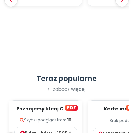
Teraz popularne
zobacz więcej
PDF
bl
Poznajemy literę C, cz. 1
Karta inno
(PD)
pedagogicz
Szybki podgląd
stron:
10
Brak podgl
Kumpelk
Pobierz lub kup
12.00
zł