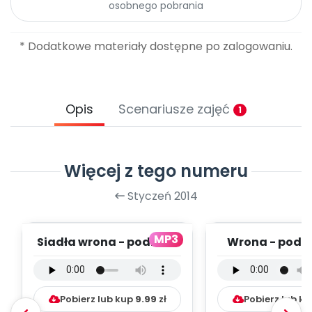
osobnego pobrania
Archiwalne numery
Promocje
Pomoc
* Dodatkowe materiały dostępne po zalogowaniu.
Opis
Scenariusze zajęć
1
Więcej z tego numeru
Styczeń 2014
MP3
Siadła wrona - podkład
Wrona - podkł
(PD, mp3)
mp3)
Pobierz lub kup
9.99
zł
Pobierz lub k