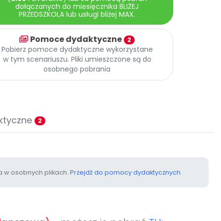
dołączanych do miesięcznika BLIŻEJ
PRZEDSZKOLA lub usługi bliżej MAX.
Pomoce dydaktyczne
2
Pobierz pomoce dydaktyczne wykorzystane
w tym scenariuszu. Pliki umieszczone są do
osobnego pobrania
ktyczne
2
 w osobnych plikach.
Przejdź do pomocy dydaktycznych