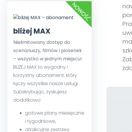
naw
pom
Pra
bliżej MAX
uwa
man
Nielimitowany dostęp do
szk
scenariuszy, filmów i piosenek
Zab
– wszystko w jednym miejscu!
BLIŻEJ MAX to wygodny i
zdo
korzystny abonament, który
łączy wszystkie nasze usługi.
Subskrybując, zyskujesz
dodatkowo:
gotowe plany miesięczne
i tygodniowe,
atrakcyjne zestawy