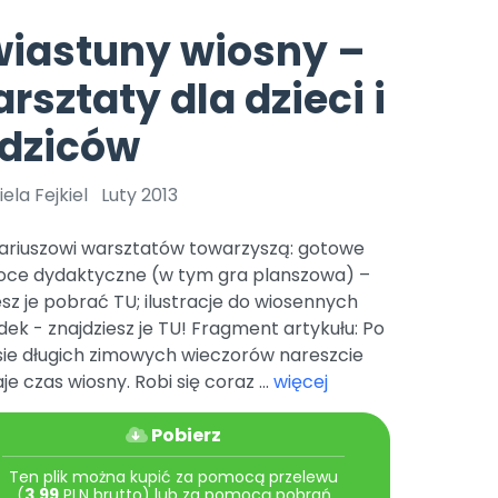
e
y
Gotowa w mniej niż 10 min • 14 dni bez opłat
Zobacz nas na Instagramie
Bliżej Pieska
wiastuny wiosny –
Pomoc zwierzętom
TikTok
rsztaty dla dzieci i
Nowości
Zobacz nas na TikToku
wej
Książka (dla) Przedszkolaka
Zapowiedzi
odziców
Promowanie czytelnictwa
YouTube
zkoli
Polecamy
Filmy edukacyjne
ela Fejkiel
Luty 2013
osk Online.
5 czerwca 2024 r. uzyskała
Promocje
19 r. Nr decyzji:
ariuszowi warsztatów towarzyszą: gotowe
Archiwalne numery
ce dydaktyczne (w tym gra planszowa) –
z je pobrać TU; ilustracje do wiosennych
Pomoc
ek - znajdziesz je TU! Fragment artykułu: Po
sie długich zimowych wieczorów nareszcie
je czas wiosny. Robi się coraz ...
więcej
Pobierz
Ten plik można kupić za pomocą przelewu
(
3.99
PLN brutto) lub za pomocą pobrań