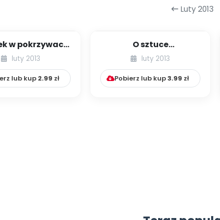
Luty 2013
ek w pokrzywach.
O sztuce
ępstwo – cz. III
porozumiewania się
luty 2013
luty 2013
erz lub kup
2.99
zł
Pobierz lub kup
3.99
zł