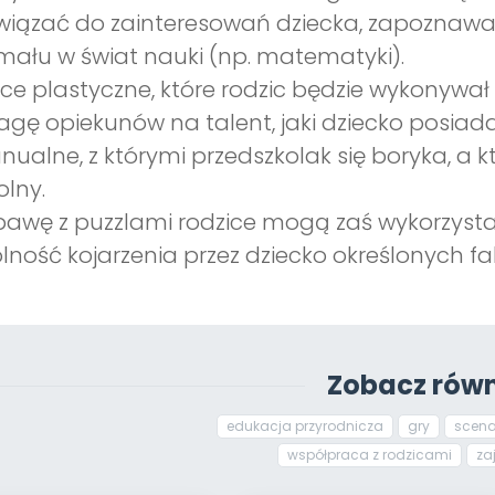
iązać do zainteresowań dziecka, zapoznawa
ału w świat nauki (np. matematyki).
ce plastyczne, które rodzic będzie wykonywał
gę opiekunów na talent, jaki dziecko posiad
ualne, z którymi przedszkolak się boryka, a 
olny.
awę z puzzlami rodzice mogą zaś wykorzyst
lność kojarzenia przez dziecko określonych fa
Zobacz równ
edukacja przyrodnicza
gry
scena
współpraca z rodzicami
za