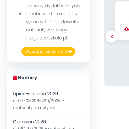
pomocy dydaktycznych,
10 pobrań, które możesz
ko
wykorzystać na dowolne
materiały ze strony
blizejprzedszkola.pl.
Wypróbuj przez 7 dni
Numery
Lipiec-sierpień 2026
nr 07-08.298-299/2026 -
materiały na cały rok
Czerwiec 2026
nr 06.297/2026 - materiały na