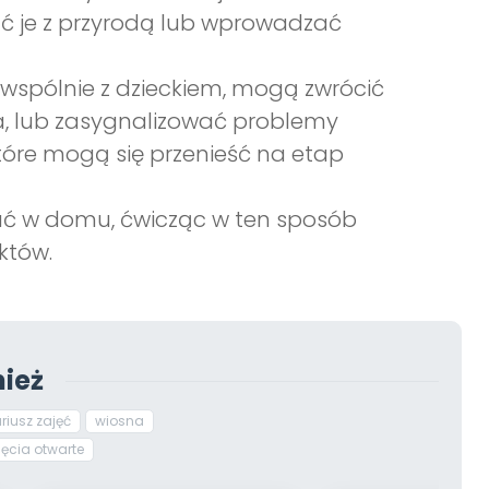
ć je z przyrodą lub wprowadzać
 wspólnie z dzieckiem, mogą zwrócić
a, lub zasygnalizować problemy
które mogą się przenieść na etap
ać w domu, ćwicząc w ten sposób
któw.
ież
riusz zajęć
wiosna
jęcia otwarte