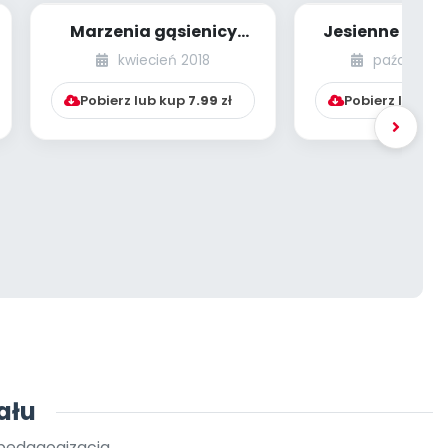
Marzenia gąsienicy
Jesienne trel
[PBP - dzieci starsze -
(insceniza
kwiecień 2018
październi
numer 3]
Pobierz lub kup
7.99
zł
Pobierz lub ku
ału
 pedagogizacja