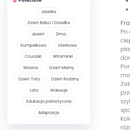
Polecane
Jasełka
Fra
Dzień Babci i Dziadka
Po 
Jesień
Zima
cie
Kumpelkowo
Literkowo
pła
Czuciaki
Witaminki
dom
Pon
Wiosna
Dzień Mamy
moż
Dzień Taty
Dzień Rodziny
Zab
Lato
Wakacje
prz
szy
Edukacja patriotyczna
spo
Adaptacja
Kol
róż