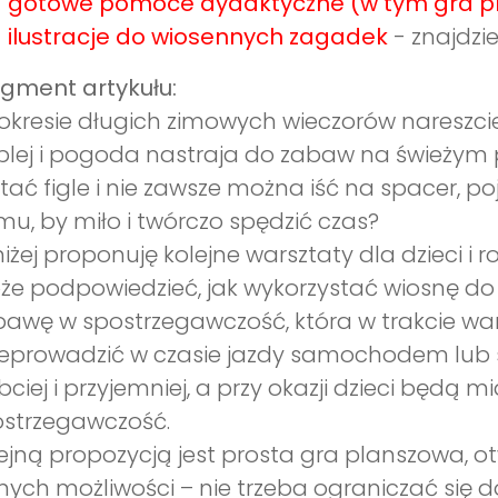
gotowe pomoce dydaktyczne (w tym gra p
ilustracje do wiosennych zagadek
- znajdzie
gment artykułu:
okresie długich zimowych wieczorów nareszcie 
plej i pogoda nastraja do zabaw na świeżym 
tać figle i nie zawsze można iść na spacer, po
u, by miło i twórczo spędzić czas?
iżej proponuję kolejne warsztaty dla dzieci i 
e podpowiedzieć, jak wykorzystać wiosnę d
awę w spostrzegawczość, która w trakcie wa
eprowadzić w czasie jazdy samochodem lub s
bciej i przyjemniej, a przy okazji dzieci będą 
strzegawczość.
ejną propozycją jest prosta gra planszowa, o
nych możliwości – nie trzeba ograniczać się 