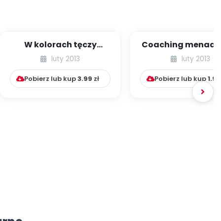
W kolorach tęczy
Coaching menadże
(edukacja przez
dla dyrektora
luty 2013
luty 2013
sztukę)
(zarządzanie zmian
Pobierz lub kup
3.99
zł
Pobierz lub kup
1.99