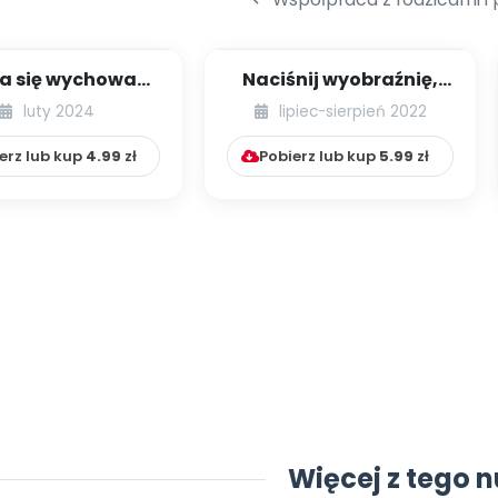
a się wychować
Naciśnij wyobraźnię,
ecko bez kar i
czyli prawdziwe
luty 2024
lipiec-sierpień 2022
nagród?
zabawki nie świecą...
erz lub kup
4.99
zł
Pobierz lub kup
5.99
zł
Więcej z tego 