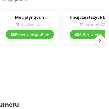
Moc płynąca z
5 najczęstszych b
przytulania
rodzicielskich
grudzień 2021
wrzesień 2021
mających wpływ n
Pobierz bezpłatnie
Pobierz bezpłat
numeru