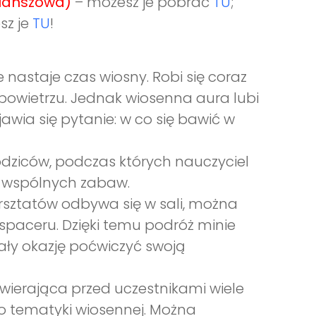
lanszowa)
– możesz je pobrać
TU
;
sz je
TU
!
nastaje czas wiosny. Robi się coraz
powietrzu. Jednak wiosenna aura lubi
jawia się pytanie: w co się bawić w
rodziców, podczas których nauczyciel
o wspólnych zabaw.
rsztatów odbywa się w sali, można
paceru. Dzięki temu podróż minie
miały okazję poćwiczyć swoją
twierająca przed uczestnikami wiele
do tematyki wiosennej. Można