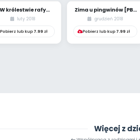
W królestwie rafy
Zima u pingwinów [PBP
ralowej [PBP - dzieci
- dzieci młodsze -
luty 2018
grudzień 2018
starsze - num...
numer 2]
Pobierz lub kup
7.99
zł
Pobierz lub kup
7.99
zł
Więcej z dzi
Współpraca z rodzicami i