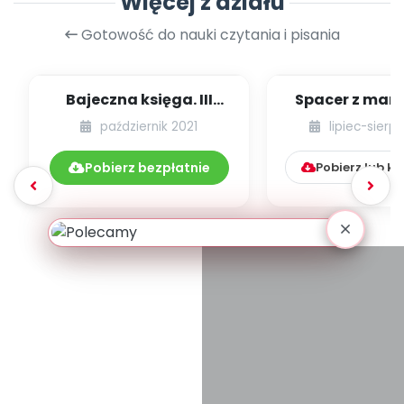
Więcej z działu
Gotowość do nauki czytania i pisania
Bajeczna księga. III
Spacer z mamą
edycja projektu
październik 2021
lipiec-sierp
czytelniczego
Pobierz bezpłatnie
Pobierz lub k