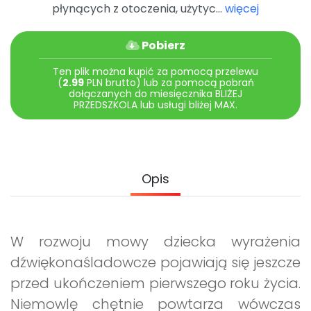
Archiwalne numery
płynących z otoczenia, użytyc...
więcej
Promocje
Pomoc
Pobierz
Ten plik można kupić za pomocą przelewu
(
2.99
PLN brutto) lub za pomocą pobrań
dołączanych do miesięcznika BLIŻEJ
PRZEDSZKOLA lub usługi bliżej MAX.
Opis
W rozwoju mowy dziecka wyrażenia
dźwiękonaśladowcze pojawiają się jeszcze
przed ukończeniem pierwszego roku życia.
Niemowlę chętnie powtarza wówczas