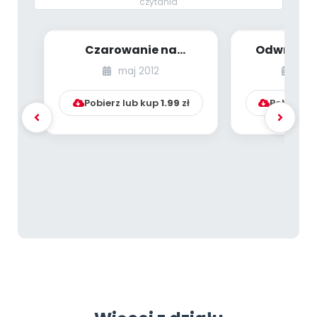
czytania
Czarowanie na
Odwracane
zawołanie - gry i
sylaby 
maj 2012
mar
zabawy służące
(symultani
kształto...
Pobierz lub kup
1.99
zł
Pobierz l