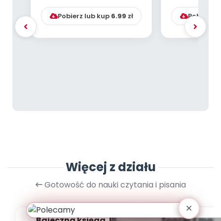
nauki czytania)
Pobierz lub kup
6.99
zł
Pobierz l
Więcej z działu
Gotowość do nauki czytania i pisania
Bajeczna księga. III
Spacer z mamą