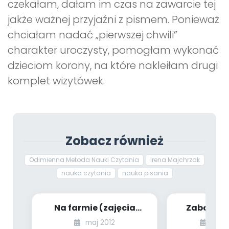
czekałam, dałam im czas na zawarcie tej
jakże ważnej przyjaźni z pismem. Ponieważ
chciałam nadać „pierwszej chwili”
charakter uroczysty, pomogłam wykonać
dzieciom korony, na które nakleiłam drugi
komplet wizytówek.
Zobacz również
Odimienna Metoda Nauki Czytania
Irena Majchrzak
nauka czytania
nauka pisania
Na farmie (zajęcia
Zabawy z
przygotowujące do
maj 2012
wrze