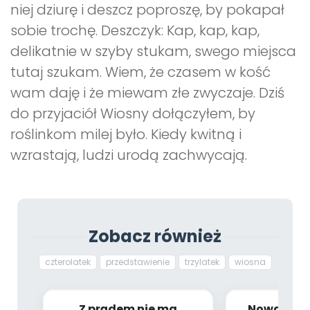
niej dziurę i deszcz poproszę, by pokapał
sobie trochę. Deszczyk: Kap, kap, kap,
delikatnie w szyby stukam, swego miejsca
tutaj szukam. Wiem, że czasem w kość
wam daję i że miewam złe zwyczaje. Dziś
do przyjaciół Wiosny dołączyłem, by
roślinkom milej było. Kiedy kwitną i
wzrastają, ludzi urodą zachwycają.
Zobacz również
czterolatek
przedstawienie
trzylatek
wiosna
Z prądem nie ma
Nowalijki 