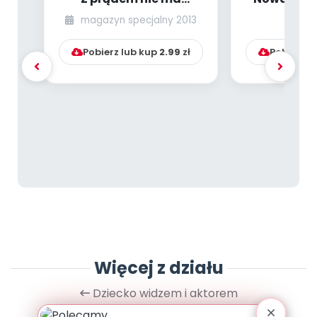
żartów! (scenariusz
[PBP - dzie
magazyn specjalny 2013
lu
zajęć dla 4-latków)...
numer
Pobierz lub kup
2.99
zł
Pobierz l
Więcej z działu
Dziecko widzem i aktorem