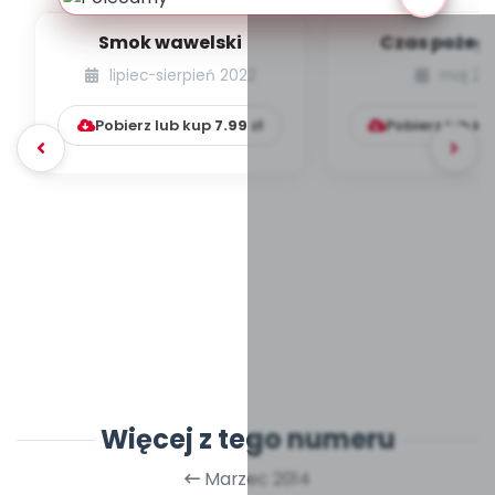
Smok wawelski
Czas pożeg
lipiec-sierpień 2022
maj 20
Pobierz lub kup
7.99
zł
Pobierz lub k
Więcej z tego numeru
Marzec 2014