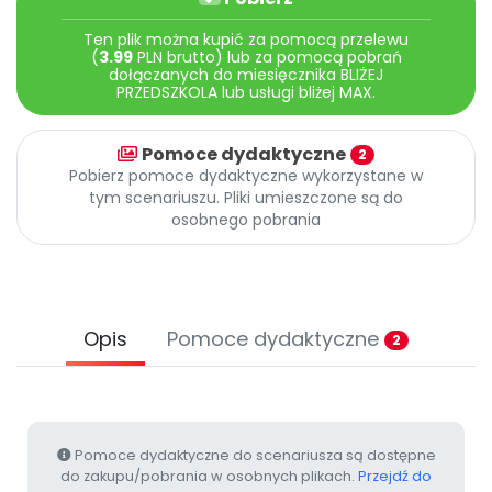
Archiwalne numery
Promocje
Ten plik można kupić za pomocą przelewu
(
3.99
PLN brutto) lub za pomocą pobrań
Pomoc
dołączanych do miesięcznika BLIŻEJ
PRZEDSZKOLA lub usługi bliżej MAX.
Pomoce dydaktyczne
2
Pobierz pomoce dydaktyczne wykorzystane w
tym scenariuszu. Pliki umieszczone są do
osobnego pobrania
Opis
Pomoce dydaktyczne
2
Pomoce dydaktyczne do scenariusza są dostępne
do zakupu/pobrania w osobnych plikach.
Przejdź do