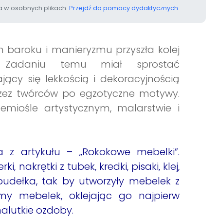
 w osobnych plikach.
Przejdź do pomocy dydaktycznych
baroku i manieryzmu przyszła kolej
i. Zadaniu temu miał sprostać
jący się lekkością i dekoracyjnością
 przez twórców po egzotyczne motywy.
miośle artystycznym, malarstwie i
a z artykułu – „Rokokowe mebelki”.
 nakrętki z tubek, kredki, pisaki, klej,
pudełka, tak by utworzyły mebelek z
my mebelek, oklejając go najpierw
alutkie ozdoby.