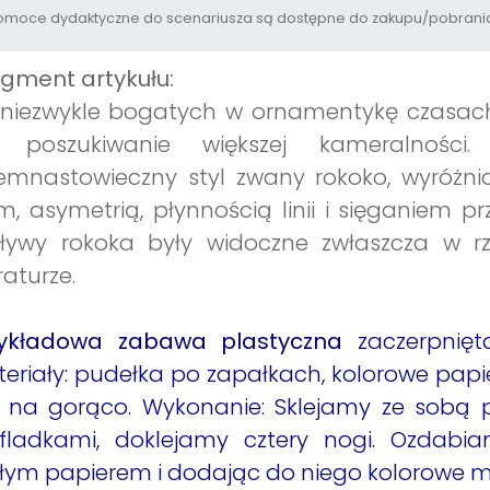
moce dydaktyczne do scenariusza są dostępne do zakupu/pobrania
gment artykułu:
niezwykle bogatych w ornamentykę czasach 
 poszukiwanie większej kameralnośc
emnastowieczny styl zwany rokoko, wyróżnia
m, asymetrią, płynnością linii i sięganiem
ływy rokoka były widoczne zwłaszcza w rze
eraturze.
zykładowa zabawa plastyczna
zaczerpnięt
eriały: pudełka po zapałkach, kolorowe papierki,
j na gorąco. Wykonanie: Sklejamy ze sobą 
ufladkami, doklejamy cztery nogi. Ozdabia
łym papierem i dodając do niego kolorowe m