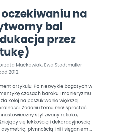
e
y
Gotowa w mniej niż 10 min • 14 dni bez opłat
Zobacz nas na Instagramie
Bliżej Pieska
 oczekiwaniu na
Pomoc zwierzętom
TikTok
ytworny bal
Nowości
Zobacz nas na TikToku
wej
Książka (dla) Przedszkolaka
Zapowiedzi
dukacja przez
Promowanie czytelnictwa
YouTube
zkoli
Polecamy
Filmy edukacyjne
tukę)
osk Online.
5 czerwca 2024 r. uzyskała
Promocje
19 r. Nr decyzji:
orzata Maćkowiak
,
Ewa Stadtmüller
Archiwalne numery
pad 2012
Pomoc
ment artykułu: Po niezwykle bogatych w
mentykę czasach baroku i manieryzmu
zła kolej na poszukiwanie większej
ralności. Zadaniu temu miał sprostać
mnastowieczny styl zwany rokoko,
niający się lekkością i dekoracyjnością
 asymetrią, płynnością linii i sięganiem ...