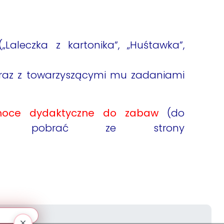
aleczka z kartonika”, „Huśtawka”,
raz z towarzyszącymi mu zadaniami
omoce dydaktyczne do zabaw
(do
esz pobrać ze strony