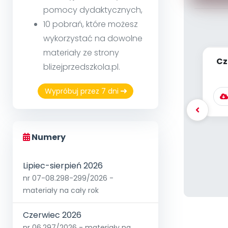
pomocy dydaktycznych,
10 pobrań, które możesz
wykorzystać na dowolne
materiały ze strony
Cz
blizejprzedszkola.pl.
si
Wypróbuj przez 7 dni
Numery
Lipiec-sierpień 2026
nr 07-08.298-299/2026 -
materiały na cały rok
Czerwiec 2026
nr 06.297/2026 - materiały na