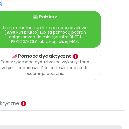
j
Pobierz
Ten plik można kupić za pomocą przelewu
(
3.99
PLN brutto) lub za pomocą pobrań
dołączanych do miesięcznika BLIŻEJ
PRZEDSZKOLA lub usługi bliżej MAX.
Pomoce dydaktyczne
1
Pobierz pomoce dydaktyczne wykorzystane
w tym scenariuszu. Pliki umieszczone są do
osobnego pobrania
ktyczne
1