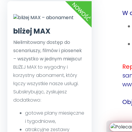
W a
bliżej MAX
Nielimitowany dostęp do
scenariuszy, filmów i piosenek
– wszystko w jednym miejscu!
Re
BLIŻEJ MAX to wygodny i
s
korzystny abonament, który
łączy wszystkie nasze usługi.
www
Subskrybując, zyskujesz
dodatkowo:
Obj
gotowe plany miesięczne
i tygodniowe,
atrakcyjne zestawy