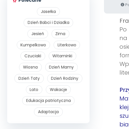
Polecane
Po
Jasełka
Fra
Dzień Babci i Dziadka
Po 
Jesień
Zima
na
Kumpelkowo
Literkowo
osi
for
Czuciaki
Witaminki
Wp
Wiosna
Dzień Mamy
lit
Dzień Taty
Dzień Rodziny
Pr
Lato
Wakacje
Mat
Edukacja patriotyczna
kle
Adaptacja
sz
bia