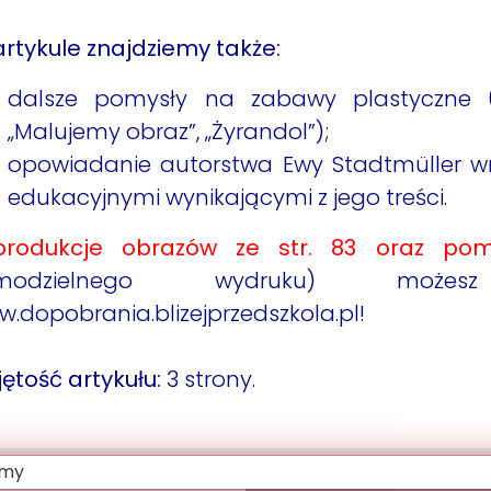
rtykule znajdziemy także:
dalsze pomysły na zabawy plastyczne („L
„Malujemy obraz”, „Żyrandol”);
opowiadanie autorstwa Ewy Stadtmüller w
edukacyjnymi wynikającymi z jego treści.
produkcje obrazów ze str. 83 oraz p
amodzielnego wydruku) moż
.dopobrania.blizejprzedszkola.pl!
ętość artykułu:
3 strony.