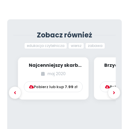
Zobacz również
edukacja czytelnicza
wiersz
zabawa
Najcenniejszy skarb
Brzydkie 
[PBP - dzieci starsze -
gospod
maj 2020
ma
numer 3]
wiejskim (z
Pobierz lub kup
7.99
zł
Pobierz l