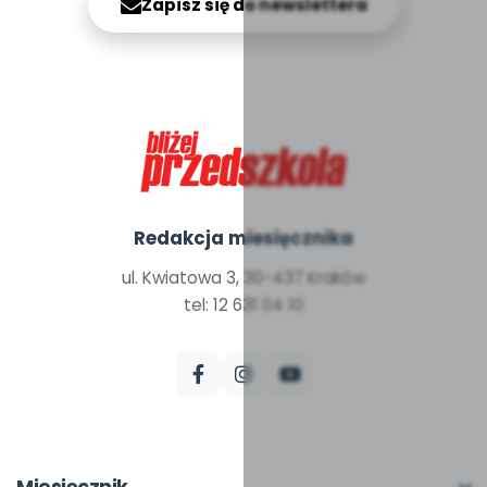
Zapisz się do newslettera
Redakcja miesięcznika
ul. Kwiatowa 3, 30-437 Kraków
tel: 12 631 04 10