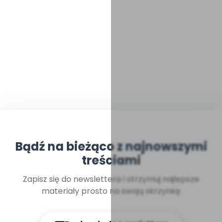
Bądź na bieżąco z najnowszymi
treściami
Zapisz się do newslettera i otrzymuj najlepsze
materiały prosto na swoją skrzynkę