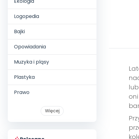
Ekologia
Logopedia
Bajki
Opowiadania
Muzyka i pląsy
Lat
Plastyka
nad
lub
Prawo
oni
bar
Więcej
Prz
prz
kol