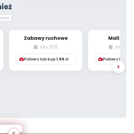
ież
bawa
Zabawy ruchowe
Mali India
luty 2012
marzec 2
Pobierz lub kup
1.99
zł
Pobierz lub ku