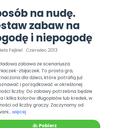
e
y
Gotowa w mniej niż 10 min • 14 dni bez opłat
Zobacz nas na Instagramie
Bliżej Pieska
osób na nudę.
Pomoc zwierzętom
TikTok
estaw zabaw na
Nowości
Zobacz nas na TikToku
wej
Książka (dla) Przedszkolaka
Zapowiedzi
godę i niepogodę
Promowanie czytelnictwa
YouTube
zkoli
Polecamy
Filmy edukacyjne
ela Fejkiel
Czerwiec 2013
osk Online.
5 czerwca 2024 r. uzyskała
Promocje
19 r. Nr decyzji:
kładowa zabawa ze scenariusza:
Archiwalne numery
iaczek-zbijaczek. To prosta gra,
naczona dla dzieci, które potrafią już
Pomoc
oznawać i porządkować w określonej
ności liczby. Do zabawy potrzebna będzie
a i kilka kolorów długopisów lub kredek, w
ności od liczby graczy. Zaczynamy od
ani...
więcej
Pobierz