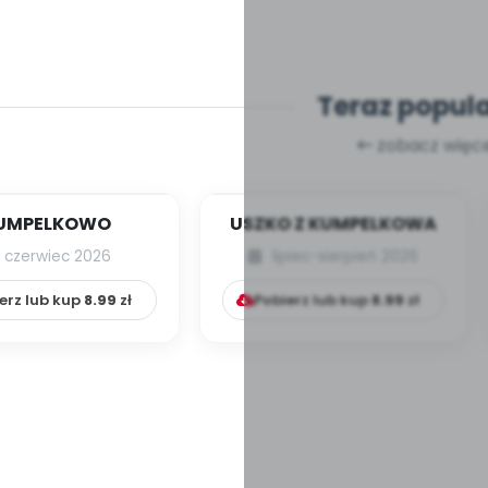
Teraz popul
zobacz więce
UMPELKOWO
USZKO Z KUMPELKOWA
czerwiec 2026
lipiec-sierpień 2026
erz lub kup
8.99
zł
Pobierz lub kup
8.99
zł