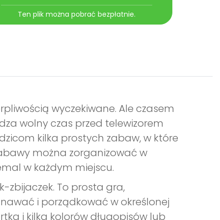
Ten plik można pobrać bezpłatnie.
ierpliwością wyczekiwane. Ale czasem
pędza wolny czas przed telewizorem
zicom kilka prostych zabaw, w które
e zabawy można zorganizować w
emal w każdym miejscu.
zbijaczek. To prosta gra,
poznawać i porządkować w określonej
rtka i kilka kolorów długopisów lub