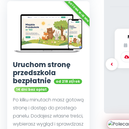
(o
Uruchom stronę
przedszkola
bezpłatnie
od 218 zł/rok
14 dni bez opłat
Po kilku minutach masz gotową
stronę i dostęp do prostego
panelu. Dodajesz własne treści,
wybierasz wygląd i sprawdzasz