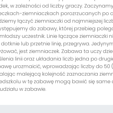
dek, w zależności od liczby graczy. Zaczynamy
eczkach-ziemniaczkach porozrzucanych po cał
ziemy łączyć ziemniaczki od najmniejszej liczb
ystępujemy do zabawy, której przebieg poleg
młodszy uczestnik. Linie łączące ziemniaczki 
 dotknie lub przetnie linię, przegrywa. Jedyn
yżować, jest ziemniaczek. Zabawa ta uczy dz
ślenia linii oraz układania liczb jedna po drug
awę urozmaicić, wprowadzając liczby do 50 (
alając malejącą kolejność zaznaczania ziem
edszkolu w tę zabawę mogą bawić się same 
udziału w zabawie.