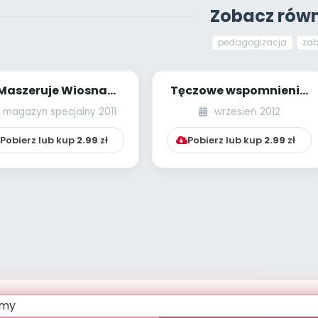
Zobacz równ
pedagogizacja
za
Maszeruje Wiosna
Tęczowe wspomnienia
ptymistyczna sonda
z wakacji (Kącik
magazyn specjalny 2011
wrzesień 2012
uliczna)
Tęczowej Muzyki)...
Pobierz lub kup
2.99
zł
Pobierz lub kup
2.99
zł