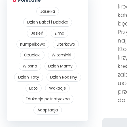
Polecane
kre
Jasełka
kół
Dzień Babci i Dziadka
będ
Prz
Jesień
Zima
naj
Kumpelkowo
Literkowo
Kto
Czuciaki
Witaminki
krz
kre
Wiosna
Dzień Mamy
zab
Dzień Taty
Dzień Rodziny
ust
Lato
Wakacje
prz
Edukacja patriotyczna
do 
Adaptacja