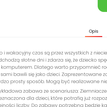
Opis
o i wakacyjny czas są przez wszystkich z niec
chodzą słotne dni i zdarza się, że dziecko s
 komputerem. Dlatego warto przypomnieć rod
 sami bawili się jako dzieci. Zaprezentowan
dzo prosty sposób. Mogą być realizowane ni
ykładowa zabawa ze scenariusza: Ziemniaczek-
eznaczona dla dzieci, które potrafią już roz
ejności liczby. Do zabawy potrzebna będzie ka