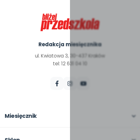
Redakcja miesięcznika
ul. Kwiatowa 3, 30-437 Kraków
tel: 12 631 04 10
Miesięcznik
O miesięczniku
W numerze