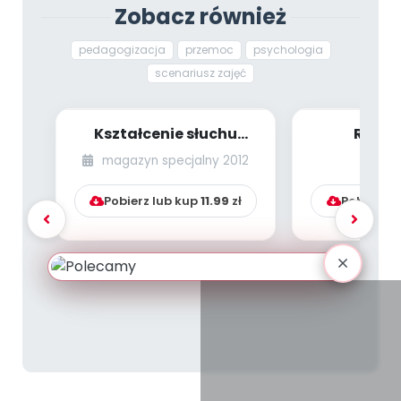
Zobacz również
pedagogizacja
przemoc
psychologia
scenariusz zajęć
Kształcenie słuchu
Rozpo
fonematycznego
zapamiętu
magazyn specjalny 2012
ma
(scenariusze zajęć)...
Uczę się na
Pobierz lub kup
11.99
zł
Pobierz l