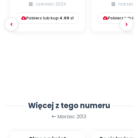
boimy się nowych
badań – ob
czerwiec 2024
marzec 
rzeczy? Psychologia l...
przyczyny, di
Pobierz lub kup
4.99
zł
Pobierz lub k
Więcej z tego numeru
Marzec 2013