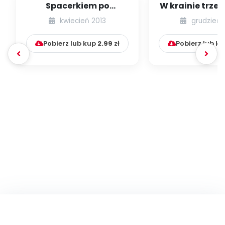
Spacerkiem po
W krainie trze
Krakowie (inscenizacja
kwiecień 2013
grudzień 
muzyczno-ruchowa)
Pobierz lub kup
2.99
zł
Pobierz lub k