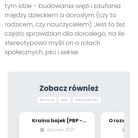
tym idzie – budowania więzi i zaufania
między dzieckiem a dorosłym (czy to
rodzicem, czy nauczycielem). Jest to też
często sprawdzian dla dorosłego, na ile
stereotypowo myśli on o rolach
społecznych, płci i seksie.
Zobacz również
emocje
płeć
seksualność
Kraina bajek [PBP -
O rozwijan
dzieci starsze - numer
do uczenia
styczeń 2021
mar
2]
(część