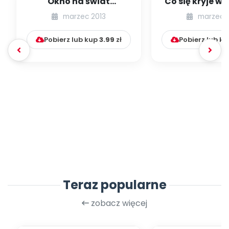
Okno na świat
Co się kryje w 
(edukacja przez
(scenariusz z
marzec 2013
marzec 
sztukę)
dzieci pi.
Pobierz lub kup
3.99
zł
Pobierz lub k
Teraz popularne
zobacz więcej