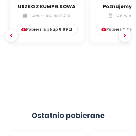
USZKO Z KUMPELKOWA
Poznajemy li
lipiec-sierpień 2026
czerwiec 
Pobierz lub kup
8.99
zł
Pobierz lub k
Ostatnio pobierane