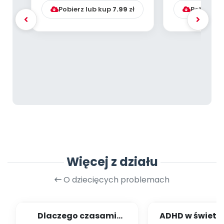
Pobierz lub kup
7.99
zł
Pobierz l
Więcej z działu
O dziecięcych problemach
Dlaczego czasami
ADHD w świetl