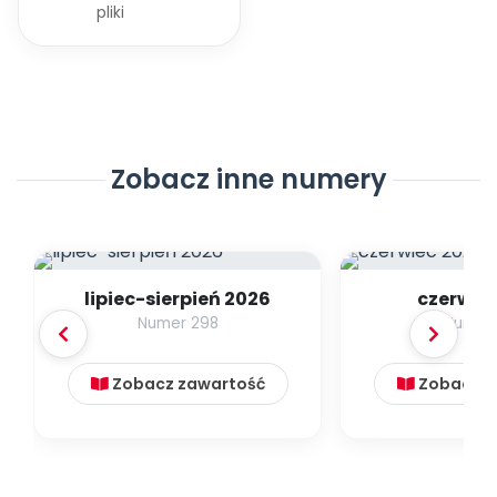
Archiwalne numery
pliki
Promocje
Pomoc
Zobacz inne numery
lipiec-sierpień 2026
czerwie
Numer 298
Numer
Zobacz zawartość
Zobacz z