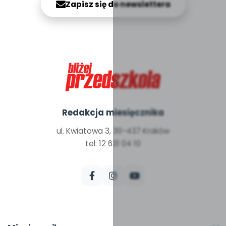
Zapisz się do newslettera
Redakcja miesięcznika
ul. Kwiatowa 3, 30-437 Kraków
tel: 12 631 04 10