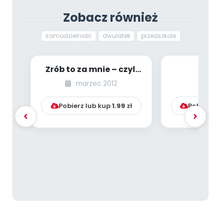
Zobacz również
samodzielność
dwulatek
przedszkole
Zrób to za mnie – czyli
Rozw
niesamodzielne
samodzielno
marzec 2012
lu
przedszkolaki...
– jedno z p
Pobierz lub kup
1.99
zł
Pobierz l