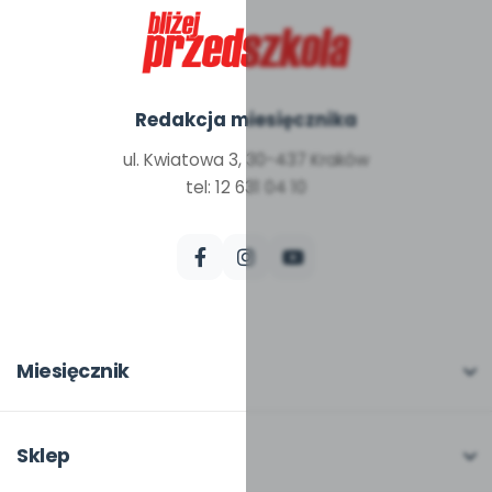
Redakcja miesięcznika
ul. Kwiatowa 3, 30-437 Kraków
tel: 12 631 04 10
Miesięcznik
O miesięczniku
W numerze
Sklep