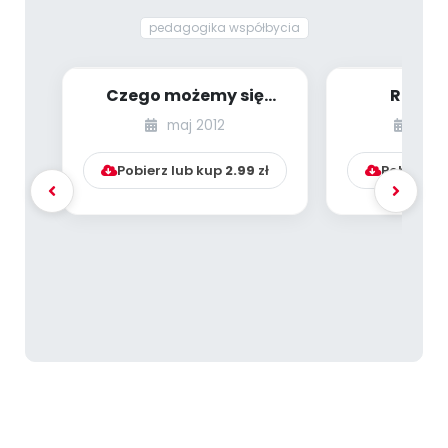
pedagogika współbycia
Czego możemy się
Rozwa
spodziewać po
człowieku, 
maj 2012
list
czterolatku?
szkole, pr
Pobierz lub kup
2.99
zł
Pobierz l