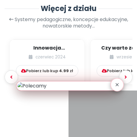
Więcej z działu
Systemy pedagogiczne, koncepcje edukacyjne,
nowatorskie metody...
Innowacja
Czy warto za
pedagogiczna krok po
dzieci d
czerwiec 2024
wrzesień 
kroku na podstawie
fantazjowa
proje...
Pobierz lub kup
4.99
zł
Pobierz lub k