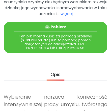
nauczyciela czynimy niezbędnym warunkiem rozwoju
Archiwalne numery
dziecka, jego wychowania i samowychowania w toku
Promocje
uczenia si...
więcej
Pomoc
Pobierz
Ten plik można kupić za pomocą przelewu
(
2.99
PLN brutto) lub za pomocą pobrań
dołączanych do miesięcznika BLIŻEJ
PRZEDSZKOLA lub usługi bliżej MAX.
Opis
Wybieranie narzuca konieczność
intensywniejszej pracy umysłu, twórczego