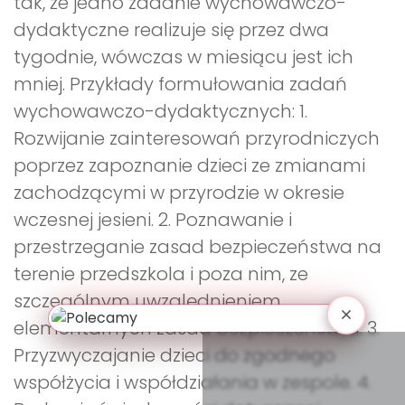
tak, że jedno zadanie wychowawczo-
dydaktyczne realizuje się przez dwa
tygodnie, wówczas w miesiącu jest ich
mniej. Przykłady formułowania zadań
wychowawczo-dydaktycznych: 1.
Rozwijanie zainteresowań przyrodniczych
poprzez zapoznanie dzieci ze zmianami
zachodzącymi w przyrodzie w okresie
wczesnej jesieni. 2. Poznawanie i
przestrzeganie zasad bezpieczeństwa na
terenie przedszkola i poza nim, ze
szczególnym uwzględnieniem
elementarnych zasad bezpieczeństwa. 3.
Przyzwyczajanie dzieci do zgodnego
współżycia i współdziałania w zespole. 4.