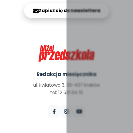
Zapisz się do newslettera
Redakcja miesięcznika
ul. Kwiatowa 3, 30-437 Kraków
tel: 12 631 04 10