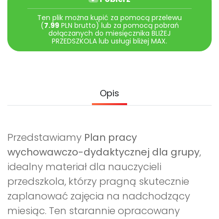
Archiwalne numery
Promocje
Ten plik można kupić za pomocą przelewu
(
7.99
PLN brutto) lub za pomocą pobrań
Pomoc
dołączanych do miesięcznika BLIŻEJ
PRZEDSZKOLA lub usługi bliżej MAX.
Opis
Przedstawiamy
Plan pracy
wychowawczo-dydaktycznej dla grupy
,
idealny materiał dla nauczycieli
przedszkola, którzy pragną skutecznie
zaplanować zajęcia na nadchodzący
miesiąc. Ten starannie opracowany