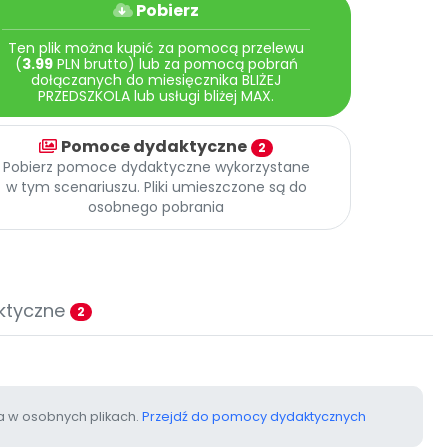
Pobierz
Ten plik można kupić za pomocą przelewu
(
3.99
PLN brutto) lub za pomocą pobrań
dołączanych do miesięcznika BLIŻEJ
PRZEDSZKOLA lub usługi bliżej MAX.
Pomoce dydaktyczne
2
Pobierz pomoce dydaktyczne wykorzystane
w tym scenariuszu. Pliki umieszczone są do
osobnego pobrania
ktyczne
2
 w osobnych plikach.
Przejdź do pomocy dydaktycznych