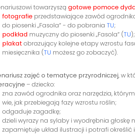
nariuszowi towarzyszą
gotowe pomoce dyda
fotografie
przedstawiające zawód ogrodnik
do piosenki „Fasola” - do pobrania
TU
;
podkład
muzyczny do piosenki „Fasola” (
TU
);
plakat
obrazujący kolejne etapy wzrostu faso
miesięcznika (
TU
możesz go zobaczyć).
nariusz zajęć o tematyce przyrodniczej
, w k
eracyjne
– dziecko:
zna zawód ogrodnika oraz narzędzia, którymi
wie, jak przebiegają fazy wzrostu roślin;
odgaduje zagadkę;
dzieli wyrazy na sylaby i wyodrębnia głoskę
zapamiętuje układ ilustracji i potrafi określić 