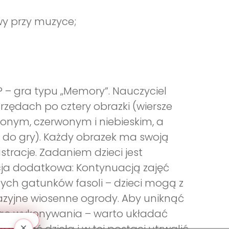
y przy muzyce;
 – gra typu „Memory”. Nauczyciel
h rzędach po cztery obrazki (wiersze
lonym, czerwonym i niebieskim, a
ce do gry). Każdy obrazek ma swoją
tracje. Zadaniem dzieci jest
cja dodatkowa: Kontynuacją zajęć
ych gatunków fasoli – dzieci mogą z
tazyjne wiosenne ogrody. Aby uniknąć
ego wykonywania – warto układać
afować dzieła i w tej postaci utrwalić