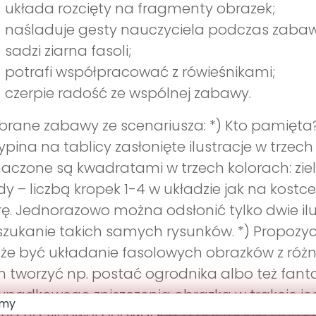
układa rozcięty na fragmenty obrazek;
naśladuje gesty nauczyciela podczas zabaw
sadzi ziarna fasoli;
potrafi współpracować z rówieśnikami;
czerpie radość ze wspólnej zabawy.
rane zabawy ze scenariusza: *) Kto pamięta?
ypina na tablicy zasłonięte ilustracje w trzec
aczone są kwadratami w trzech kolorach: zie
dy – liczbą kropek 1-4 w układzie jak na kost
ę. Jednorazowo można odsłonić tylko dwie ilus
zukanie takich samych rysunków. *) Propozy
e być układanie fasolowych obrazków z różn
h tworzyć np. postać ogrodnika albo też fan
ypadkowego zniszczenia obrazka w trakcie j
rna na filcowej podkładce, a następnie sfotogr