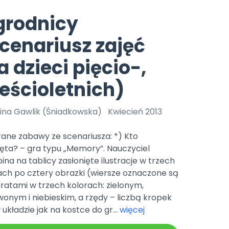
e
y
Gotowa w mniej niż 10 min • 14 dni bez opłat
Zobacz nas na Instagramie
Bliżej Pieska
grodnicy
Pomoc zwierzętom
TikTok
cenariusz zajęć
Nowości
Zobacz nas na TikToku
wej
Książka (dla) Przedszkolaka
Zapowiedzi
a dzieci pięcio-,
Promowanie czytelnictwa
YouTube
zkoli
Polecamy
Filmy edukacyjne
eścioletnich)
osk Online.
5 czerwca 2024 r. uzyskała
Promocje
19 r. Nr decyzji:
lina Gawlik (Śniadkowska)
Kwiecień 2013
Archiwalne numery
ane zabawy ze scenariusza: *) Kto
Pomoc
ęta? – gra typu „Memory”. Nauczyciel
ina na tablicy zasłonięte ilustracje w trzech
ach po cztery obrazki (wiersze oznaczone są
ratami w trzech kolorach: zielonym,
onym i niebieskim, a rzędy – liczbą kropek
 układzie jak na kostce do gr...
więcej