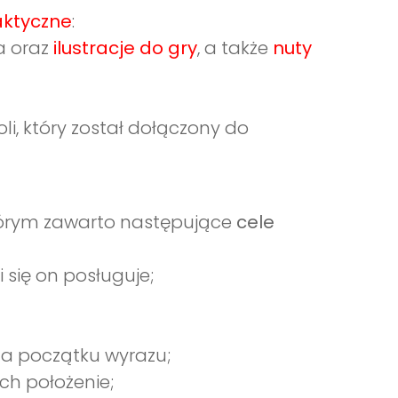
ktyczne
:
a oraz
ilustracje do gry
, a także
nuty
li, który został dołączony do
tórym zawarto następujące
cele
 się on posługuje;
 na początku wyrazu;
ich położenie;