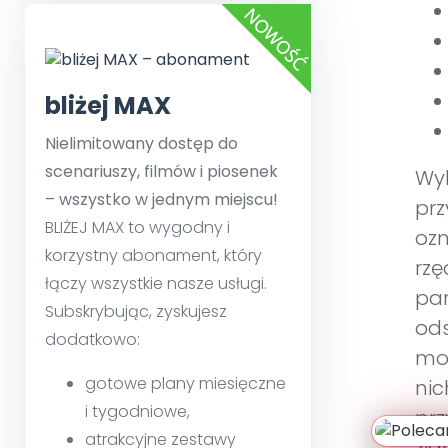
bliżej MAX
Nielimitowany dostęp do
scenariuszy, filmów i piosenek
Wyb
– wszystko w jednym miejscu!
prz
BLIŻEJ MAX to wygodny i
ozn
korzystny abonament, który
rzę
łączy wszystkie nasze usługi.
par
Subskrybując, zyskujesz
ods
dodatkowo:
moż
gotowe plany miesięczne
nic
i tygodniowe,
prz
atrakcyjne zestawy
zia