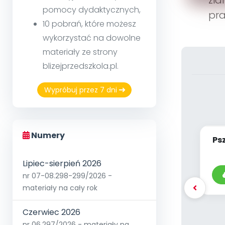
pomocy dydaktycznych,
pra
10 pobrań, które możesz
wykorzystać na dowolne
materiały ze strony
blizejprzedszkola.pl.
Wypróbuj przez 7 dni
Numery
Ps
- d
Lipiec-sierpień 2026
nr 07-08.298-299/2026 -
materiały na cały rok
Czerwiec 2026
nr 06.297/2026 - materiały na