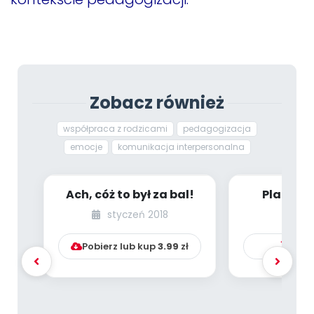
Zobacz również
współpraca z rodzicami
pedagogizacja
emocje
komunikacja interpersonalna
Ach, cóż to był za bal!
Plakaty 
promujące
styczeń 2018
postawy r
Pobierz lub kup
3.99
zł
Kup