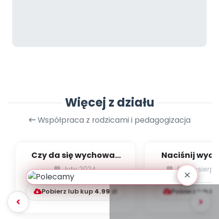
Więcej z działu
Współpraca z rodzicami i pedagogizacja
Czy da się wychować
Naciśnij wyob
dziecko bez kar i
czyli praw
luty 2024
lipiec-sierp
nagród?
zabawki nie św
Pobierz lub kup
4.99
zł
Pobierz lub k