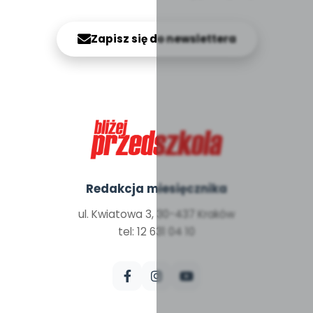
Zapisz się do newslettera
Redakcja miesięcznika
ul. Kwiatowa 3, 30-437 Kraków
tel: 12 631 04 10