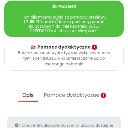
Archiwalne numery
Pobierz
Promocje
Pomoc
Ten plik można kupić za pomocą przelewu
(
7.99
PLN brutto) lub za pomocą pobrań
dołączanych do miesięcznika BLIŻEJ
PRZEDSZKOLA lub usługi bliżej MAX.
Pomoce dydaktyczne
1
Pobierz pomoce dydaktyczne wykorzystane w
tym scenariuszu. Pliki umieszczone są do
osobnego pobrania
Opis
Pomoce dydaktyczne
1
Pomoce dydaktyczne do scenariusza są dostępne