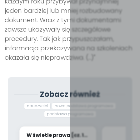
każdym roku przybywał przynajmniej
jeden bardziej lub mniej rozbudowany
dokument. Wraz z tymi dokumentami
zawsze ukazywały się szczegółowe
procedury. Tak jak przypuszczałam,
informacja przekazywana na szkoleniach
okazała się nieprawdziwa. (...)"
Zobacz również
nauczyciel
nowa podstawa programowa
podstawa programowa
W świetle prawa [cz. 13]
Hit c