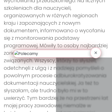
wychowania przedszkolnego. Na licznych
szkoleniach dla nauczycieli,
organizowanych w różnych regionach
kraju i zapoznających z nowym
dokumentem, informowano o wycofaniu
się z monitorowania podstawy
programowej. Mówiły to osoby najbardziej
zorientowane w aktualnościach z nią
związanych. Wszyscy, którzy to słyszeli,
odetchnęli z ulgą i z nadzieją pomyśleli o
powolnym procesie odbiurokratyzowania
dokumentacji nauczycielskiej. Ja też to
słyszałam, ale trudno było mi w to
uwierzyć. Tym bardziej że na przestrzeni lat
mojej pracy zawodowej niemalże w