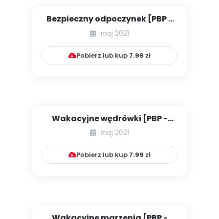
Bezpieczny odpoczynek [PBP -
dzieci starsze - numer 2]...
maj 2021
Pobierz lub kup
7.99
zł
Wakacyjne wędrówki [PBP -
dzieci starsze - numer 3]
maj 2021
Pobierz lub kup
7.99
zł
Wakacyjne marzenia [PBP -