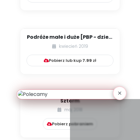
Podróże małe i duże [PBP - dzieci
starsze - numer 3]...
kwiecień 2019
Pobierz lub kup
7.99
zł
Sztorm
maj 2018
Pobierz pobraniem