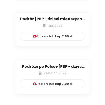
Podróż [PBP - dzieci młodszych -
numer 4]
maj 2022
Pobierz lub kup
7.99
zł
Podróże po Polsce [PBP - dzieci
starsze - numer 5]
kwiecień 2022
Pobierz lub kup
7.99
zł