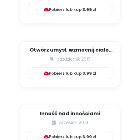
Pobierz lub kup
3.99
zł
Otwórz umysł, wzmocnij ciało,
oddaj serce – czyli o tym...
październik 2019
Pobierz lub kup
3.99
zł
Inność nad innościami
wrzesień 2019
Pobierz lub kup
3.99
zł