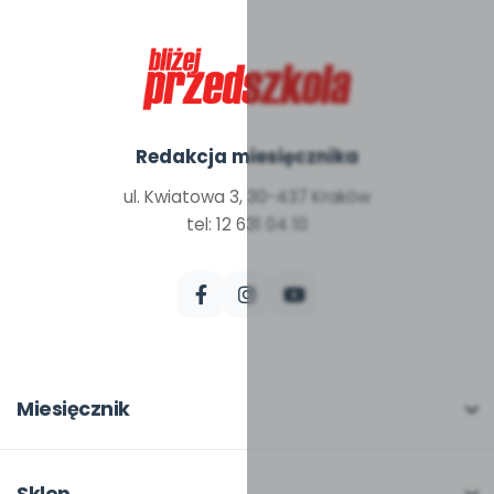
Redakcja miesięcznika
ul. Kwiatowa 3, 30-437 Kraków
tel: 12 631 04 10
Miesięcznik
O miesięczniku
W numerze