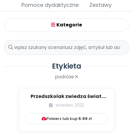
Archiwalne numery
Pomoce dydaktyczne
Zestawy
Promocje
Pomoc
Kategorie
Etykieta
podróże
Przedszkolak zwiedza świat.
Część I. Wyprawa dookoła św...
wrzesień 2022
Pobierz lub kup
5.99
zł