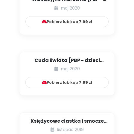
dzieci młodsze - numer 5]
maj 2020
Pobierz lub kup
7.99
zł
Cuda świata [PBP - dzieci
starsze - numer 2]
maj 2020
Pobierz lub kup
7.99
zł
Księżycowe ciastka i smocze
łodzie, czyli jakie świe...
listopad 2019