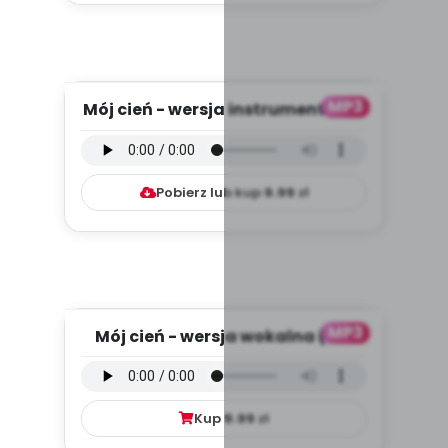
MP3
Mój cień - wersja instrumentalna
(PD, mp3)
Pobierz lub kup
9.99
zł
MP3
Mój cień - wersja wokalna (PD,
mp3)
Kup
9.99
zł