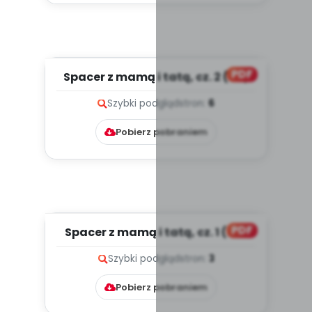
PDF
Spacer z mamą i tatą, cz. 2 (PD)
Szybki podgląd
stron:
6
Pobierz pobraniem
PDF
Spacer z mamą i tatą, cz. 1 (PD)
Szybki podgląd
stron:
3
Pobierz pobraniem