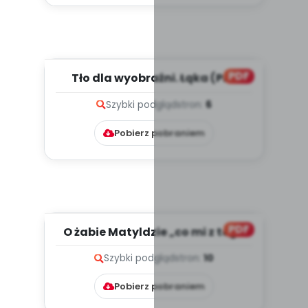
PDF
Tło dla wyobraźni. Łąka (PD)
Szybki podgląd
stron:
6
Pobierz pobraniem
PDF
O żabie Matyldzie „co mi z tego
przyjdzie?” (PD)
Szybki podgląd
stron:
10
Pobierz pobraniem