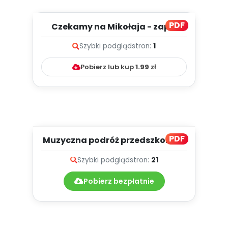
PDF
Czekamy na Mikołaja - zapis
melodii i tekst
Szybki podgląd
stron:
1
Pobierz lub kup
1.99
zł
PDF
Muzyczna podróż przedszkolaka
- teksty piosenek
Szybki podgląd
stron:
21
Pobierz bezpłatnie