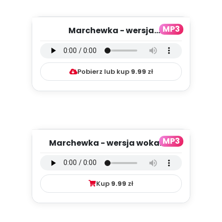
MP3
Marchewka - wersja
instrumentalna (PD, mp3)
Pobierz lub kup
9.99
zł
MP3
Marchewka - wersja wokalna
(PD, mp3)
Kup
9.99
zł