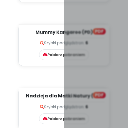
PDF
Mummy Kangaroo (PD)
Szybki podgląd
stron:
6
Pobierz pobraniem
PDF
Nadzieja dla Matki Natury (PD)
Szybki podgląd
stron:
6
Pobierz pobraniem