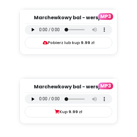
MP3
Marchewkowy bal - wersja
instrumentalna (PD, mp3)
Pobierz lub kup
9.99
zł
MP3
Marchewkowy bal - wersja
wokalna (PD, mp3)
Kup
9.99
zł