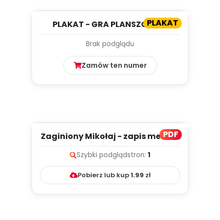
PLAKAT
PLAKAT - GRA PLANSZOWA -
DROGA DO KRÓLA
Brak podglądu
Zamów ten numer
PDF
Zaginiony Mikołaj - zapis melodii
i tekst
Szybki podgląd
stron:
1
Pobierz lub kup
1.99
zł