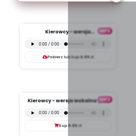
MP3
Kierowcy - wersja
instrumentalna (PD, mp3)
Pobierz lub kup
9.99
zł
MP3
Kierowcy - wersja wokalna (PD,
mp3)
Kup
9.99
zł