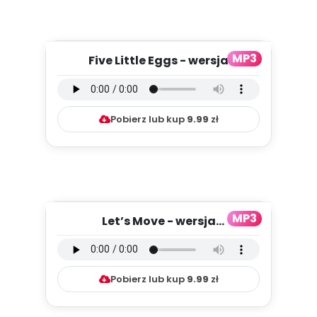
MP3
Five Little Eggs - wersja
instrumentalna (PD, mp3)
Pobierz lub kup
9.99
zł
MP3
Let’s Move - wersja
instrumentalna (PD, mp3)
Pobierz lub kup
9.99
zł