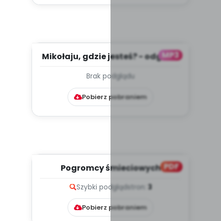
MP3
Mikołaju, gdzie jesteś? - odgłosy
(PD, mp3)
Brak podglądu
Pobierz pobraniem
PDF
Pogromcy śmieciowych
potworów (PD)
Szybki podgląd
stron:
3
Pobierz pobraniem