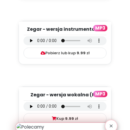
MP3
Zegar - wersja instrumentalna
(PD, mp3)
Pobierz lub kup
9.99
zł
MP3
Zegar - wersja wokalna (PD,
mp3)
Kup
9.99
zł