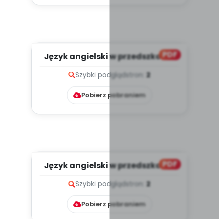
PDF
Język angielski w przedszkolu –
inspiracje na różne oka...
Szybki podgląd
stron:
2
Pobierz pobraniem
PDF
Język angielski w przedszkolu –
inspiracje na różne oka...
Szybki podgląd
stron:
2
Pobierz pobraniem