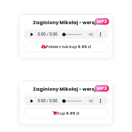
MP3
Zaginiony Mikołaj - wersja
instrumentalna (PD, mp3)
Pobierz lub kup
9.99
zł
MP3
Zaginiony Mikołaj - wersja
wokalna (PD, mp3)
Kup
9.99
zł