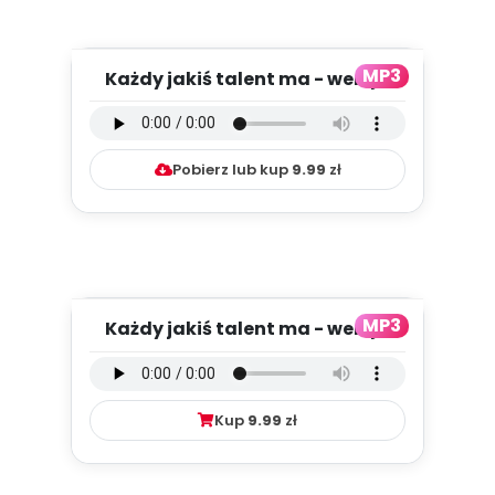
MP3
Każdy jakiś talent ma - wersja
instrumentalna (PD, mp3)...
Pobierz lub kup
9.99
zł
MP3
Każdy jakiś talent ma - wersja
wokalna (PD, mp3)
Kup
9.99
zł