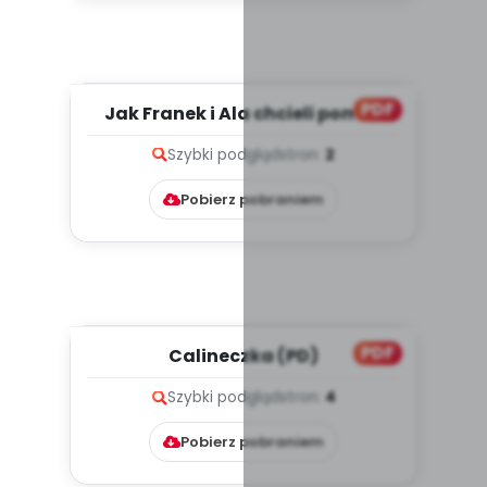
PDF
Jak Franek i Ala chcieli pomóc
roślinom i co z tego wyn...
Szybki podgląd
stron:
2
Pobierz pobraniem
PDF
Calineczka (PD)
Szybki podgląd
stron:
4
Pobierz pobraniem