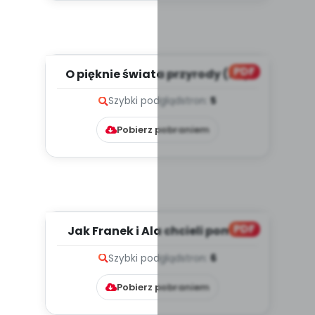
PDF
O pięknie świata przyrody (PD)
Szybki podgląd
stron:
5
Pobierz pobraniem
PDF
Jak Franek i Ala chcieli pomóc
roślinom i co z tego wyn...
Szybki podgląd
stron:
6
Pobierz pobraniem