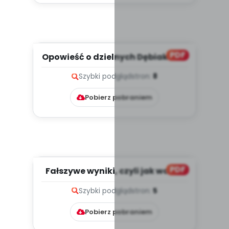
PDF
Opowieść o dzielnych Dębiakach,
magicznym eliksirze i z...
Szybki podgląd
stron:
8
Pobierz pobraniem
PDF
Fałszywe wyniki, czyli jak ważne
są drzewa w mieście (P...
Szybki podgląd
stron:
5
Pobierz pobraniem