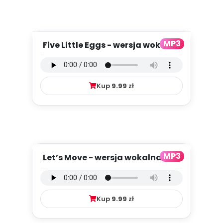
MP3
Five Little Eggs - wersja wokalna
(PD, mp3)
Kup
9.99
zł
MP3
Let’s Move - wersja wokalna (PD,
mp3)
Kup
9.99
zł