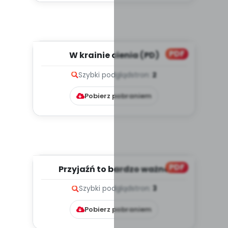
PDF
W krainie cienia (PD)
Szybki podgląd
stron:
2
Pobierz pobraniem
PDF
Przyjaźń to bardzo ważna
sprawa, cz. 2 (PD)
Szybki podgląd
stron:
3
Pobierz pobraniem