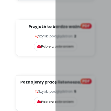
PDF
Przyjaźń to bardzo ważna
sprawa, cz. 1 (PD)
Szybki podgląd
stron:
2
Pobierz pobraniem
PDF
Poznajemy pracę listonosza, cz. 2
(PD)
Szybki podgląd
stron:
5
Pobierz pobraniem