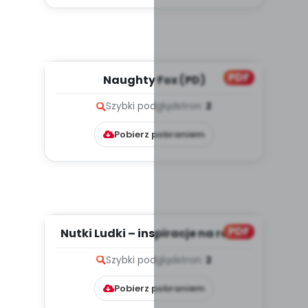
PDF
Naughty Fox (PD)
Szybki podgląd
stron:
2
Pobierz pobraniem
PDF
Nutki Ludki – inspiracje na różne
okazje (PD)
Szybki podgląd
stron:
2
Pobierz pobraniem