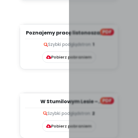
PDF
Poznajemy pracę listonosza, cz. 1
(PD)
Szybki podgląd
stron:
1
Pobierz pobraniem
PDF
W Stumilowym Lesie –
niespodzianka Królika (PD)
Szybki podgląd
stron:
2
Pobierz pobraniem