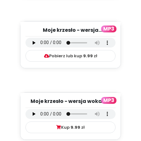
MP3
Moje krzesło - wersja
instrumentalna (PD, mp3)
Pobierz lub kup
9.99
zł
MP3
Moje krzesło - wersja wokalna
(PD, mp3)
Kup
9.99
zł