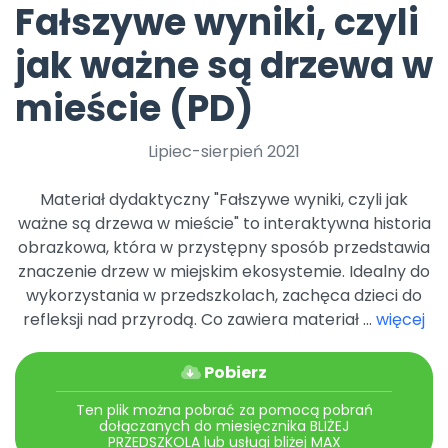
Fałszywe wyniki, czyli
Archiwalne numery
Promocje
jak ważne są drzewa w
Pomoc
mieście (PD)
Lipiec-sierpień 2021
Materiał dydaktyczny "Fałszywe wyniki, czyli jak
ważne są drzewa w mieście" to interaktywna historia
obrazkowa, która w przystępny sposób przedstawia
znaczenie drzew w miejskim ekosystemie. Idealny do
wykorzystania w przedszkolach, zachęca dzieci do
refleksji nad przyrodą. Co zawiera materiał ...
więcej
Pobierz
Ten plik można pobrać za pomocą pobrań
dołączanych do miesięcznika BLIŻEJ
PRZEDSZKOLA lub usługi bliżej MAX