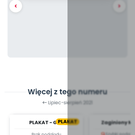
Więcej z tego numeru
Lipiec-sierpień 2021
PLAKAT
PLAKAT - GRA
Zaginiony Mi
PLANSZOWA - DROGA DO
zapis melodii 
Szybki podglą
Brak podglądu