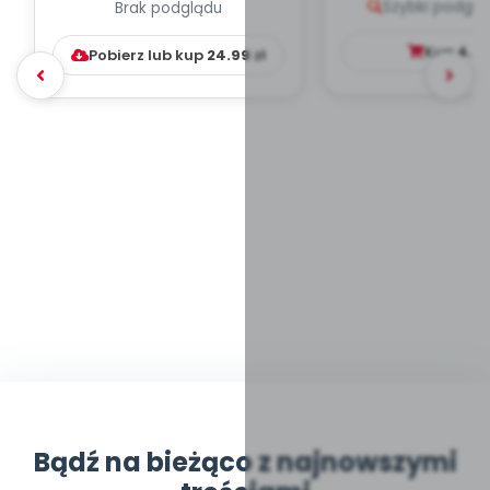
Szybki podglą
Brak podglądu
WYCHOWAWCZO –
DYDAKTYC...
Kup
4.9
Pobierz lub kup
24.99
zł
Bądź na bieżąco z najnowszymi