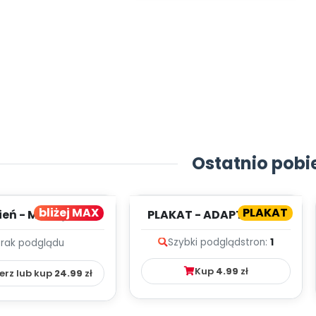
Ostatnio pobi
bliżej MAX
PLAKAT
ień - MIESIĘCZNY
PLAKAT - ADAPTACJA -
PLAN PRACY
PORADNIK DLA RODZICA
Szybki podgląd
stron:
1
Brak podglądu
HOWAWCZO –
YDAKTYC...
Kup
4.99
zł
erz lub kup
24.99
zł