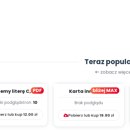
Teraz popul
zobacz więce
PDF
bliżej MAX
my literę C, cz. 1
Karta innowacji
(PD)
pedagogicznej -
ki podgląd
stron:
10
Brak podglądu
Kumpelkowo
ierz lub kup
12.00
zł
Pobierz lub kup
19.90
zł