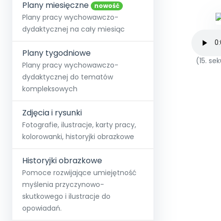
online lub stacjonarnie.
Plany miesięczne
Szko
Film
Wygr
nowość
Społeczność
Strona główna
Poznaj pakiet MAX
Wszystkie projekty
Skontaktuj się
Wit
Plany pracy wychowawczo-
O miesięczniku
O Akademii
+48 12 631 04 10
Zdro
dydaktycznej na cały miesiąc
Zam
Kio
kontakt@blizejprzedszkola.pl
Szko
E-wy
Doo
Plany tygodniowe
Pozn
(15. s
Plany pracy wychowawczo-
dydaktycznej do tematów
Akredyt
Wydanie l
∞
Pakiet 
Dodaj wpis
Sen
kompleksowych
Akademia Edu
Pełen dostęp
Zob
Testuj przez 7 dni
Patr
Strefy, k
przedłużenie a
NP.5470.4.20
Zdjęcia i rysunki
Zam
Zob
Fotografie, ilustracje, karty pracy,
kolorowanki, historyjki obrazkowe
Historyjki obrazkowe
Pomoce rozwijające umiejętność
myślenia przyczynowo-
skutkowego i ilustracje do
opowiadań.