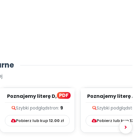
arne
j
PDF
Poznajemy literę D, cz. 1
Poznajemy literę A, 
(PD)
(PD)
Szybki podgląd
stron:
9
Szybki podgląd
stro
Pobierz lub kup
12.00
zł
Pobierz lub kup
12.