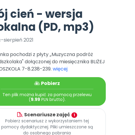
e
y
Gotowa w mniej niż 10 min • 14 dni bez opłat
Zobacz nas na Instagramie
Bliżej Pieska
j cień - wersja
Pomoc zwierzętom
TikTok
okalna (PD, mp3)
Nowości
Zobacz nas na TikToku
wej
Książka (dla) Przedszkolaka
Zapowiedzi
Promowanie czytelnictwa
c-sierpień 2021
YouTube
zkoli
Polecamy
Filmy edukacyjne
enka pochodzi z płyty „Muzyczna podróż
osk Online.
5 czerwca 2024 r. uzyskała
Promocje
szkolaka" dołączonej do miesięcznika BLIŻEJ
19 r. Nr decyzji:
DSZKOLA 7-8.238-239.
więcej
Archiwalne numery
Pobierz
Pomoc
Ten plik można kupić za pomocą przelewu
(
9.99
PLN brutto).
Scenariusze zajęć
1
Pobierz scenariusz z wykorzystaniem tej
pomocy dydaktycznej. Pliki umieszczone są
do osobnego pobrania