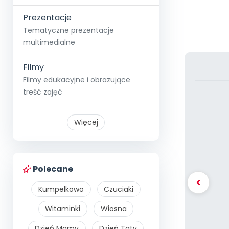
Prezentacje
Tematyczne prezentacje
multimedialne
Filmy
Filmy edukacyjne i obrazujące
treść zajęć
Więcej
Polecane
Kumpelkowo
Czuciaki
Witaminki
Wiosna
Dzień Mamy
Dzień Taty