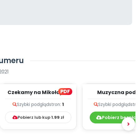
numeru
2021
PDF
Czekamy na Mikołaja -
Muzyczna podr
zapis melodii i tekst
przedszkolaka - t
Szybki podgląd
stron:
1
Szybki podgląd
stro
piosenek
Pobierz lub kup
1.99
zł
Pobierz bezpłat