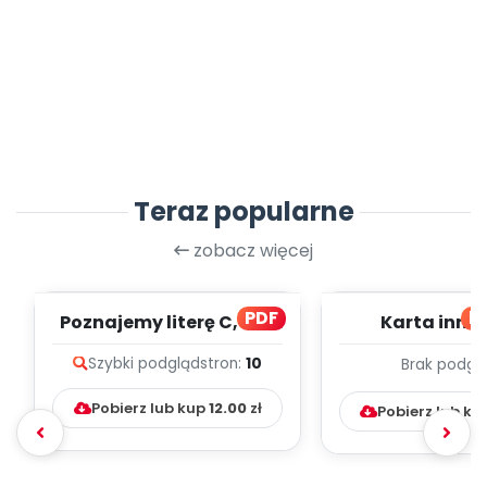
Teraz popularne
zobacz więcej
PDF
bl
Poznajemy literę C, cz. 1
Karta inno
(PD)
pedagogicz
Szybki podgląd
stron:
10
Brak podgl
Kumpelk
Pobierz lub kup
12.00
zł
Pobierz lub ku