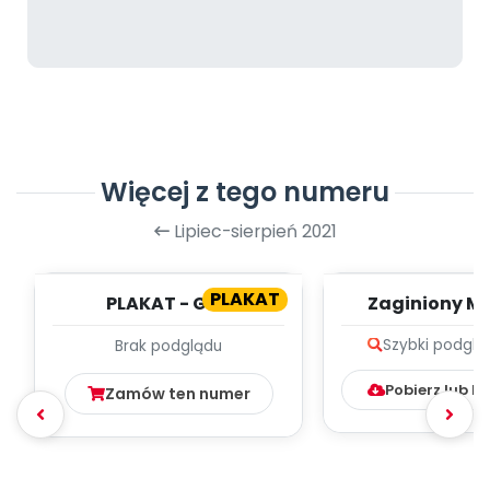
Więcej z tego numeru
Lipiec-sierpień 2021
PLAKAT
PLAKAT - GRA
Zaginiony Mi
PLANSZOWA - DROGA DO
zapis melodii 
Szybki podglą
Brak podglądu
KRÓLA
Pobierz lub k
Zamów ten numer