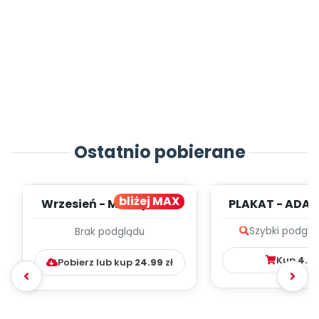
Ostatnio pobierane
bliżej MAX
Wrzesień - MIESIĘCZNY
PLAKAT - ADAP
PLAN PRACY
PORADNIK DLA 
Szybki podglą
Brak podglądu
WYCHOWAWCZO –
DYDAKTYC...
Kup
4.9
Pobierz lub kup
24.99
zł