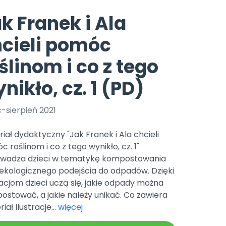
e
y
Gotowa w mniej niż 10 min • 14 dni bez opłat
Zobacz nas na Instagramie
Bliżej Pieska
k Franek i Ala
Pomoc zwierzętom
TikTok
cieli pomóc
Nowości
Zobacz nas na TikToku
wej
Książka (dla) Przedszkolaka
Zapowiedzi
ślinom i co z tego
Promowanie czytelnictwa
YouTube
zkoli
Polecamy
Filmy edukacyjne
nikło, cz. 1 (PD)
osk Online.
5 czerwca 2024 r. uzyskała
Promocje
19 r. Nr decyzji:
c-sierpień 2021
Archiwalne numery
iał dydaktyczny "Jak Franek i Ala chcieli
Pomoc
 roślinom i co z tego wynikło, cz. 1"
wadza dzieci w tematykę kompostowania
 ekologicznego podejścia do odpadów. Dzięki
racjom dzieci uczą się, jakie odpady można
stować, a jakie należy unikać. Co zawiera
iał Ilustracje...
więcej