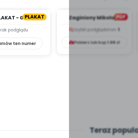
PLAKAT
PDF
LAKAT - GRA
Zaginiony Mikołaj -
ZOWA - DROGA DO
zapis melodii i tekst
Szybki podgląd
stron:
1
Brak podglądu
KRÓLA
Pobierz lub kup
1.99
zł
amów ten numer
Teraz popul