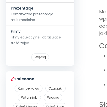
Prezentacje
Mat
Tematyczne prezentacje
wpr
multimedialne
odp
Filmy
jak
Filmy edukacyjne i obrazujące
treść zajęć
Co
Więcej
Polecane
Kumpelkowo
Czuciaki
Witaminki
Wiosna
S
Dzień Mamy
Dzień Taty