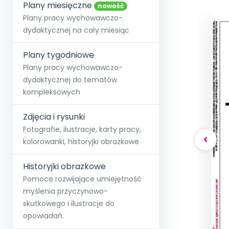
online lub stacjonarnie.
Plany miesięczne
Szko
Film
Wygr
nowość
Społeczność
Strona główna
Poznaj pakiet MAX
Wszystkie projekty
Skontaktuj się
Wit
Plany pracy wychowawczo-
O miesięczniku
O Akademii
+48 12 631 04 10
Zdro
dydaktycznej na cały miesiąc
Zam
Kio
kontakt@blizejprzedszkola.pl
Szko
E-wy
Doo
Plany tygodniowe
Pozn
Plany pracy wychowawczo-
dydaktycznej do tematów
Akredyt
Wydanie l
∞
Pakiet 
Dodaj wpis
Sen
kompleksowych
Akademia Edu
Pełen dostęp
Zob
Testuj przez 7 dni
Patr
Strefy, k
przedłużenie a
NP.5470.4.20
Zdjęcia i rysunki
Zam
Zob
Fotografie, ilustracje, karty pracy,
kolorowanki, historyjki obrazkowe
Historyjki obrazkowe
Pomoce rozwijające umiejętność
myślenia przyczynowo-
skutkowego i ilustracje do
opowiadań.