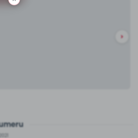
numeru
2021