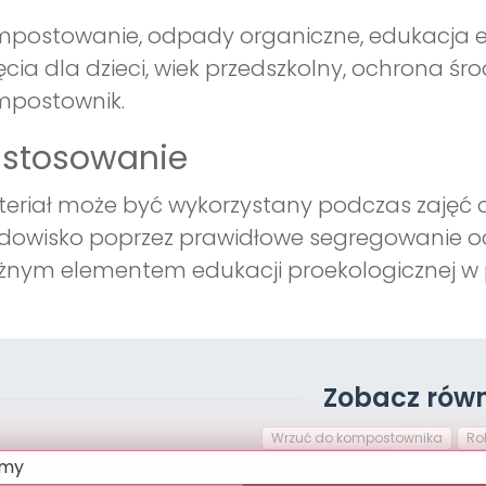
postowanie, odpady organiczne, edukacja eko
ęcia dla dzieci, wiek przedszkolny, ochrona środ
mpostownik.
astosowanie
eriał może być wykorzystany podczas zajęć o e
dowisko poprzez prawidłowe segregowanie o
nym elementem edukacji proekologicznej w p
Zobacz równ
Wrzuć do kompostownika
Ro