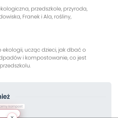
logiczna, przedszkole, przyroda,
owiska, Franek i Ala, rośliny,
kologii, ucząc dzieci, jak dbać o
dpadów i kompostowanie, co jest
rzedszkolu.
ież
bimy kompost