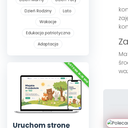
kom
Dzień Rodziny
Lato
zaj
Wakacje
ko
Edukacja patriotyczna
Z
Adaptacja
Mat
śro
waż
Uruchom stronę