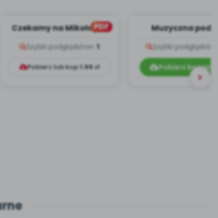
PDF
Czekamy na Mikołaja -
Muzyczna podr
zapis melodii i tekst
przedszkolaka - t
Szybki podgląd
stron:
1
Szybki podgląd
stro
piosenek
Pobierz lub kup
1.99
zł
Pobierz bezpłat
arne