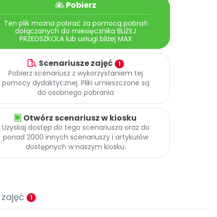
Pobierz
Ten plik można pobrać za pomocą pobrań
dołączanych do miesięcznika BLIŻEJ
PRZEDSZKOLA lub usługi bliżej MAX
Scenariusze zajęć
1
Pobierz scenariusz z wykorzystaniem tej
pomocy dydaktycznej. Pliki umieszczone są
do osobnego pobrania
Otwórz scenariusz w kiosku
Uzyskaj dostęp do tego scenariusza oraz do
ponad 2000 innych scenariuszy i artykułów
dostępnych w naszym kiosku.
 zajęć
1