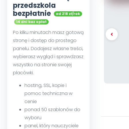
przedszkola
bezpłatnie
od 218 zł/rok
14 dni bez opłat
Po kilku minutach masz gotową
stronę i dostęp do prostego
panelu. Dodajesz własne treści,
wybierasz wygląd i sprawdzasz
wszystko na stronie swojej
placówki.
hosting, SSL, kopie i
pomoc techniczna w
cenie
ponad 50 szablonów do
wyboru
panel, który nauczyciele