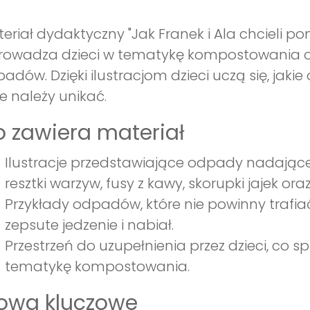
eriał dydaktyczny "Jak Franek i Ala chcieli pom
owadza dzieci w tematykę kompostowania or
adów. Dzięki ilustracjom dzieci uczą się, j
ie należy unikać.
 zawiera materiał
Ilustracje przedstawiające odpady nadające
resztki warzyw, fusy z kawy, skorupki jajek ora
Przykłady odpadów, które nie powinny trafi
zepsute jedzenie i nabiał.
Przestrzeń do uzupełnienia przez dzieci, co 
tematykę kompostowania.
łowa kluczowe