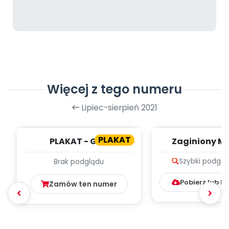
Więcej z tego numeru
Lipiec-sierpień 2021
PLAKAT
PLAKAT - GRA
Zaginiony Mi
PLANSZOWA - DROGA DO
zapis melodii 
Szybki podglą
Brak podglądu
KRÓLA
Pobierz lub k
Zamów ten numer