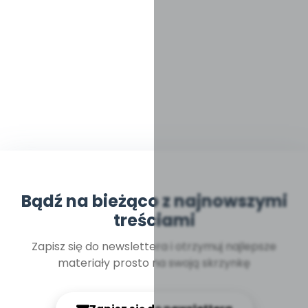
Bądź na bieżąco z najnowszymi
treściami
Zapisz się do newslettera i otrzymuj najlepsze
materiały prosto na swoją skrzynkę