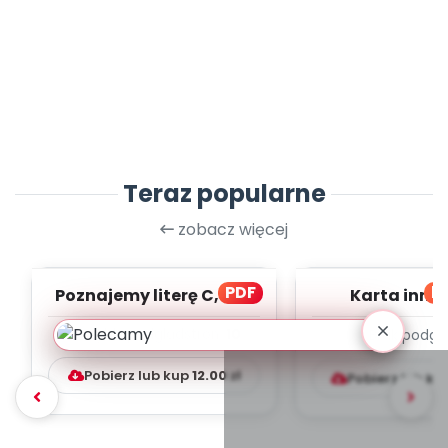
Teraz popularne
zobacz więcej
PDF
bl
Poznajemy literę C, cz. 1
Karta inno
(PD)
pedagogicz
Szybki podgląd
stron:
10
Brak podgl
Kumpelk
Pobierz lub kup
12.00
zł
Pobierz lub ku