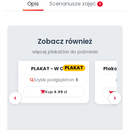
Promocje
Opis
Scenariusze zajęć
1
Pomoc
Zobacz również
więcej plakatów do pobrania
PLAKAT
PLAKAT - W CYRKU
Plakat - L
Szybki podgląd
stron:
1
Brak p
Kup
4.99
zł
Zamów 