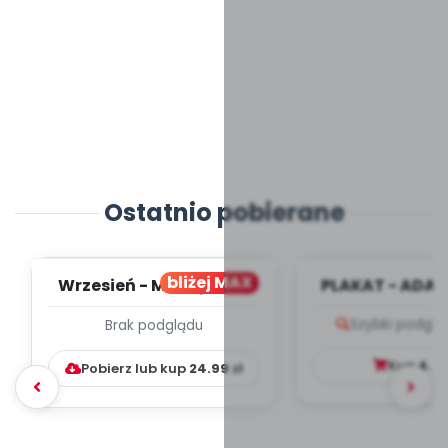
Ostatnio pobierane
bliżej MAX
Wrzesień - MIESIĘCZNY
PLAKAT - ADAP
PLAN PRACY
PORADNIK DLA 
Szybki podglą
Brak podglądu
WYCHOWAWCZO –
DYDAKTYC...
Kup
4.9
Pobierz lub kup
24.99
zł